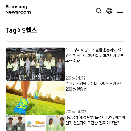
Tag > S헬스
“스피닝이 이렇게 격렬한 운동이었어?”
건강한 땀 가득했던 셀핏 챌린지 세 번째
수업 현장
2016/04/12
습관이 건강을 만든다! S헬스 조언 카드
200% 활용법
2016/04/02
[동영상] ‘개성 만점 도전자’ 10인, 이들이
셀핏 챌린지에 도전한 ‘진짜 이유’는?