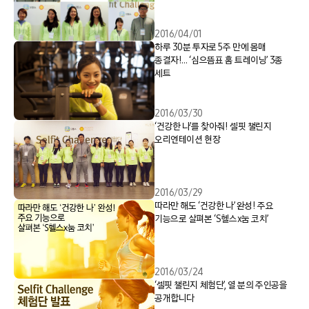
2016/04/01
하루 30분 투자로 5주 만에 몸매
종결자!… ‘심으뜸표 홈 트레이닝’ 3종
세트
2016/03/30
‘건강한 나’를 찾아줘! 셀핏 챌린지
오리엔테이션 현장
2016/03/29
따라만 해도 ‘건강한 나’ 완성! 주요
기능으로 살펴본 ‘S헬스x눔 코치’
2016/03/24
‘셀핏 챌린지 체험단’, 열 분의 주인공을
공개합니다