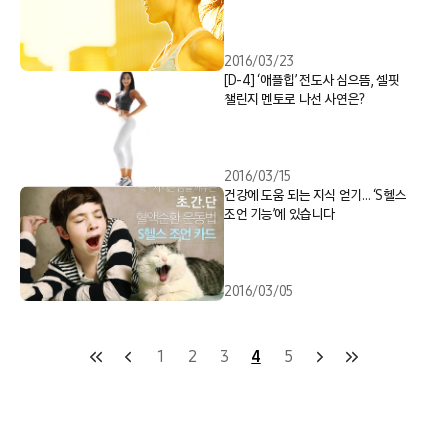
2016/03/23
[D-4] ‘애플힙’ 전도사 심으뜸, 셀핏
챌린지 멘토로 나선 사연은?
2016/03/15
건강에 도움 되는 지식 얻기… ‘S헬스
조언 기능’에 있습니다
2016/03/05
1
2
3
4
5