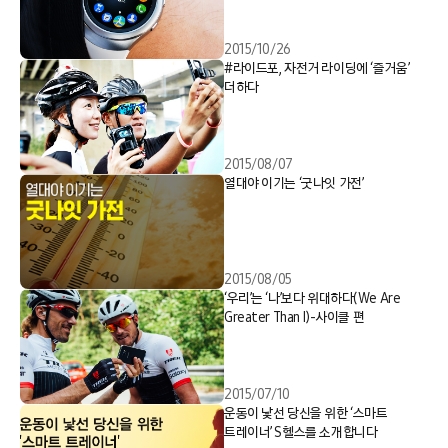
2015/10/26
#라이드포, 자전거 라이딩에 ‘즐거움’
더하다
2015/08/07
열대야 이기는 ‘굿나잇 가전’
2015/08/05
‘우리’는 ‘나’보다 위대하다(We Are
Greater Than I)-사이클 편
2015/07/10
운동이 낯선 당신을 위한 ‘스마트
트레이너’ S헬스를 소개합니다