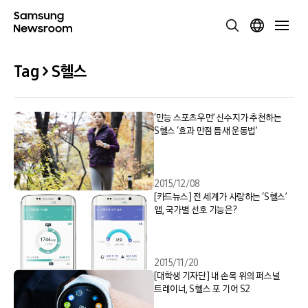
Tag > S헬스
‘만능 스포츠우먼’ 신수지가 추천하는
S헬스 ‘효과 만점 틈새 운동법’
2015/12/08
[카드뉴스] 전 세계가 사랑하는 ‘S헬스’
앱, 국가별 선호 기능은?
2015/11/20
[대학생 기자단] 내 손목 위의 퍼스널
트레이너, S헬스 포 기어 S2