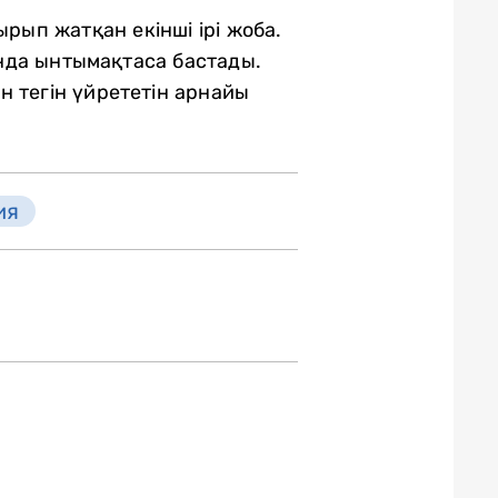
ырып жатқан екінші ірі жоба.
нда ынтымақтаса бастады.
н тегін үйрететін арнайы
ия