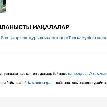
ЙЛАНЫСТЫ МАҚАЛАЛАР
 Samsung ескі құрылғыларынан «Тазы» мүсінін жас
ы туындаған кез келген сұрақтар бойынша
samsung.com/kz_kz/sup
тары бойынша
info.kz@samsung.com
сайтына жазуыңызды сұраймыз