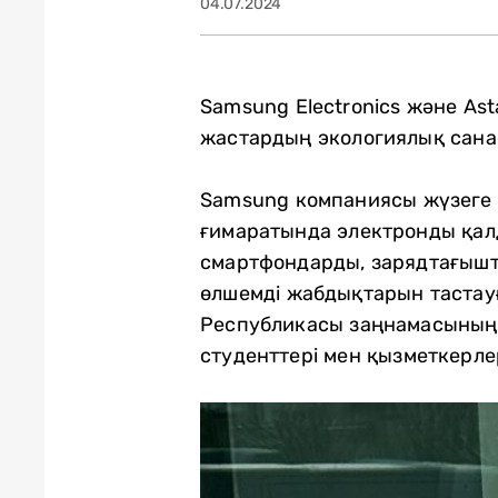
04.07.2024
Samsung Electronics және Ast
жастардың экологиялық сана
Samsung компаниясы жүзеге 
ғимаратында электронды қал
смартфондарды, зарядтағышта
өлшемді жабдықтарын тастау
Республикасы заңнамасының т
студенттері мен қызметкерлер