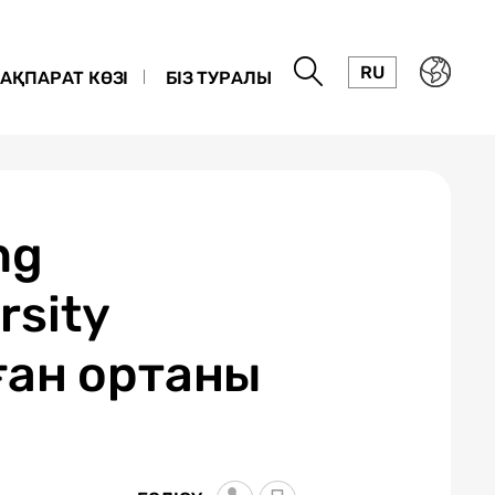
RU
АҚПАРАТ КӨЗІ
БІЗ ТУРАЛЫ
ng
rsity
ған ортаны