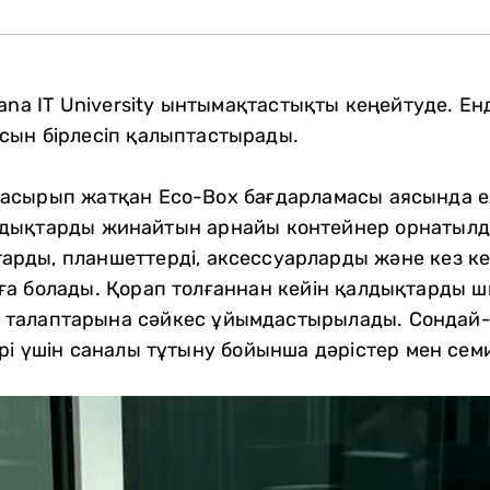
ana IT University ынтымақтастықты кеңейтуде. Ен
сын бірлесіп қалыптастырады.
асырып жатқан Eco-Box бағдарламасы аясында 
дықтарды жинайтын арнайы контейнер орнатылды.
рды, планшеттерді, аксессуарларды және кез ке
ға болады. Қорап толғаннан кейін қалдықтарды 
алаптарына сәйкес ұйымдастырылады. Сондай-ақ,
і үшін саналы тұтыну бойынша дәрістер мен семи