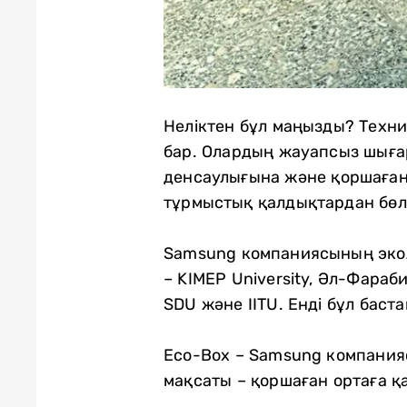
Неліктен бұл маңызды? Техни
бар. Олардың жауапсыз шыға
денсаулығына және қоршаған 
тұрмыстық қалдықтардан бөл
Samsung компаниясының эколо
– KIMEP University, Әл-Фараби
SDU және IITU. Енді бұл баста
Eco-Box – Samsung компанияс
мақсаты – қоршаған ортаға 