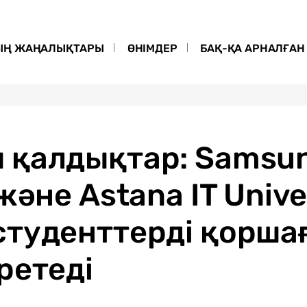
ЫҢ ЖАҢАЛЫҚТАРЫ
ӨНІМДЕР
БАҚ-ҚА АРНАЛҒАН 
 қалдықтар: Samsu
және Astana IT Unive
студенттерді қорша
ретеді