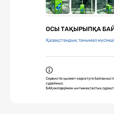
ОСЫ ТАҚЫРЫПҚА БА
Қазақстандық танымал мүсінші
Сервистік қызмет көрсетуге байланыст
сұраймыз.
БАҚ өкілдерімен ынтымақтастық сұрақ