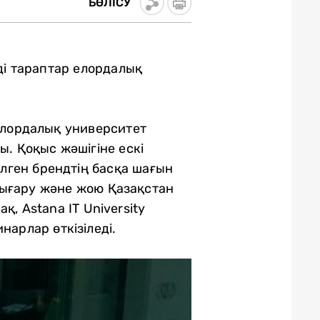
БӨЛІСУ
ді тараптар елордалық
елордалық университет
 Қоқыс жәшігіне ескі
лген брендтің басқа шағын
шығару және жою Қазақстан
 Astana IT University
нарлар өткізіледі.