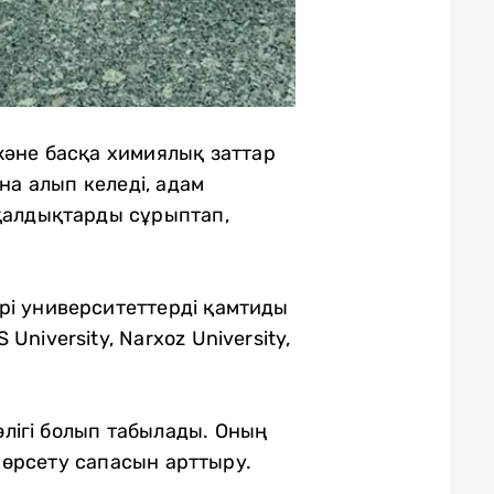
және басқа химиялық заттар
а алып келеді, адам
 қалдықтарды сұрыптап,
рі университеттерді қамтиды
University, Narxoz University,
лігі болып табылады. Оның
өрсету сапасын арттыру.