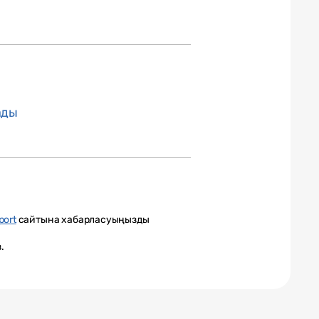
ады
port
сайтына хабарласуыңызды
.