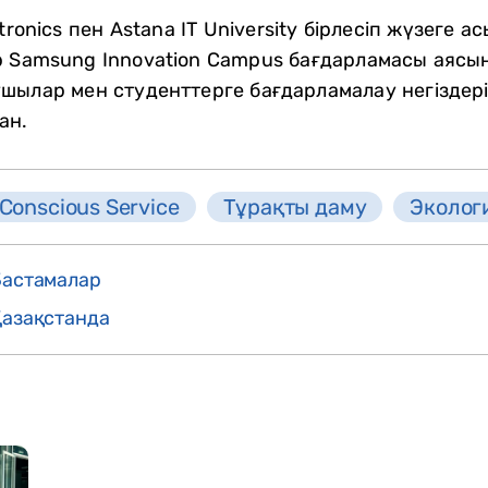
ronics пен Astana IT University бірлесіп жүзеге ас
р Samsung Innovation Campus бағдарламасы аясы
шылар мен студенттерге бағдарламалау негіздері
ан.
onscious Service
Тұрақты даму
Эколог
Бастамалар
Қазақстанда