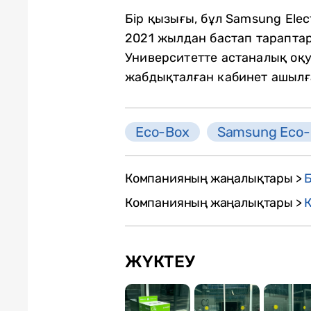
Бір қызығы, бұл Samsung Elect
2021 жылдан бастап тарапта
Университетте астаналық оқу
жабдықталған кабинет ашылғ
Eco-Box
Samsung Eco-C
Компанияның жаңалықтары >
Компанияның жаңалықтары >
ЖҮКТЕУ