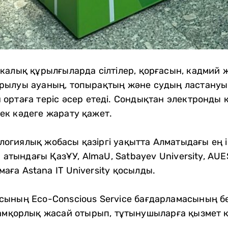
калық құрылғыларда сілтілер, қорғасын, кадмий 
рылуы ауаның, топырақтың және судың ластануын
ортаға теріс әсер етеді. Сондықтан электронды
ек кәдеге жарату қажет.
гиялық жобасы қазіргі уақытта Алматыдағы ең і
 атындағы ҚазҰУ, AlmaU, Satbayev University, AUES 
маға Astana IT University қосылды.
ының Eco-Conscious Service бағдарламасының бө
қамқорлық жасай отырып, тұтынушыларға қызмет к