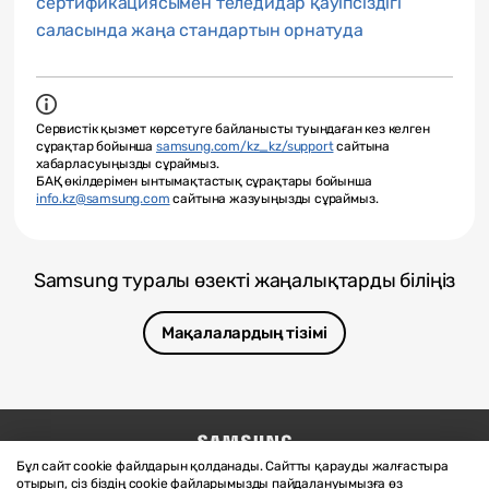
сертификациясымен теледидар қауіпсіздігі
саласында жаңа стандартын орнатуда
Сервистік қызмет көрсетуге байланысты туындаған кез келген
сұрақтар бойынша
samsung.com/kz_kz/support
сайтына
хабарласуыңызды сұраймыз.
БАҚ өкілдерімен ынтымақтастық сұрақтары бойынша
info.kz@samsung.com
сайтына жазуыңызды сұраймыз.
Samsung туралы өзекті жаңалықтарды біліңіз
Мақалалардың тізімі
Бұл сайт cookie файлдарын қолданады. Сайтты қарауды жалғастыра
Бізге жазыңыз
SAMSUNG.COM
отырып, сіз біздің cookie файларымызды пайдалануымызға өз