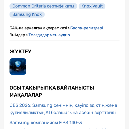
Common Criteria сертификаты
Knox Vault
Samsung Knox
БАҚ-қа арналған ақпарат көзі >
Баспа-релиздері
Өнімдер >
Теледидар мен аудио
ЖҮКТЕУ
ОСЫ ТАҚЫРЫПҚА БАЙЛАНЫСТЫ
МАҚАЛАЛАР
CES 2026: Samsung сенімнің, қауіпсіздіктің және
құпиялылықтың AI болашағына әсерін зерттейді
Samsung компаниясы FIPS 140-3