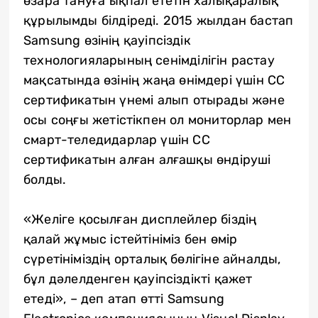
өзара тануға ықпал ететін халықаралық
құрылымды білдіреді. 2015 жылдан бастап
Samsung өзінің қауіпсіздік
технологияларының сенімділігін растау
мақсатында өзінің жаңа өнімдері үшін CC
сертификатын үнемі алып отырады және
осы соңғы жетістікпен ол мониторлар мен
смарт-теледидарлар үшін CC
сертификатын алған алғашқы өндіруші
болды.
«Желіге қосылған дисплейлер біздің
қалай жұмыс істейтініміз бен өмір
сүретініміздің орталық бөлігіне айналды,
бұл дәлелденген қауіпсіздікті қажет
етеді», – деп атап өтті Samsung