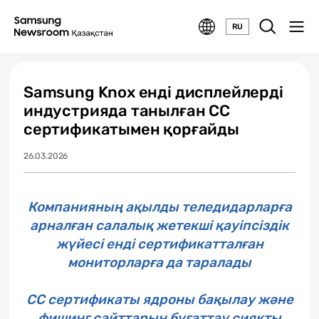
RU
Samsung Knox енді дисплейлерді
индустрияда танылған CC
сертификатымен қорғайды
26.03.2026
Компанияның ақылды теледидарларға
арналған салалық жетекші қауіпсіздік
жүйесі енді сертификатталған
мониторларға да таралады
CC сертификаты ядроны бақылау және
фишинг сайттарын бұғаттау сияқты