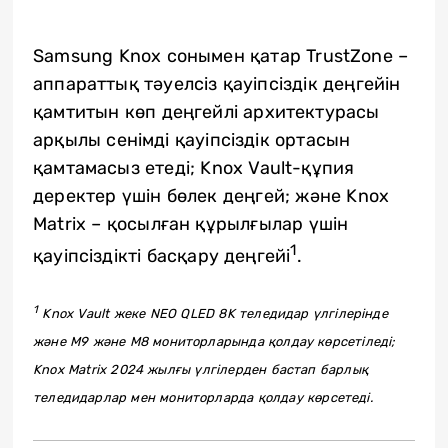
Samsung Knox сонымен қатар TrustZone –
аппараттық тәуелсіз қауіпсіздік деңгейін
қамтитын көп деңгейлі архитектурасы
арқылы сенімді қауіпсіздік ортасын
қамтамасыз етеді; Knox Vault-құпия
деректер үшін бөлек деңгей; және Knox
Matrix – қосылған құрылғылар үшін
1
қауіпсіздікті басқару деңгейі
.
1
Knox Vault жеке NEO QLED 8K теледидар үлгілерінде
және M9 және M8 мониторларында қолдау көрсетіледі;
Knox Matrix 2024 жылғы үлгілерден бастап барлық
теледидарлар мен мониторларда қолдау көрсетеді.