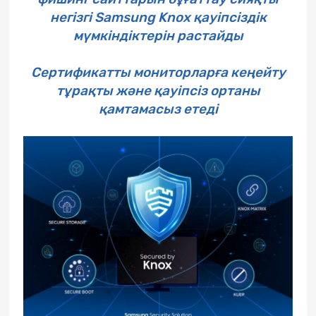
негізгі Samsung Knox қауіпсіздік
мүмкіндіктерін растайды
Сертификатты мониторларға кеңейту
тұрақты және қауіпсіз ортаны
қамтамасыз етеді