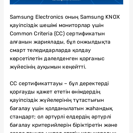
Samsung Electronics оның Samsung KNOX
қауіпсіздік шешімі мониторлар үшін
Common Criteria (CC) сертификатын
алғанын жариялады, бұл онжылдықта
смарт теледидарларда қолдау
көрсетілетін дәлелденген қорғаныс
жүйесінің ауқымын кеңейтті.
CC сертификаттауы – бұл деректерді
қорғауды қажет ететін өнімдердің
қауіпсіздік жүйелерінің тұтастығын
бағалау үшін қолданылатын жаһандық
стандарт; ол әртүрлі елдердің әртүрлі
бағалау критерийлерін біріктіретін және