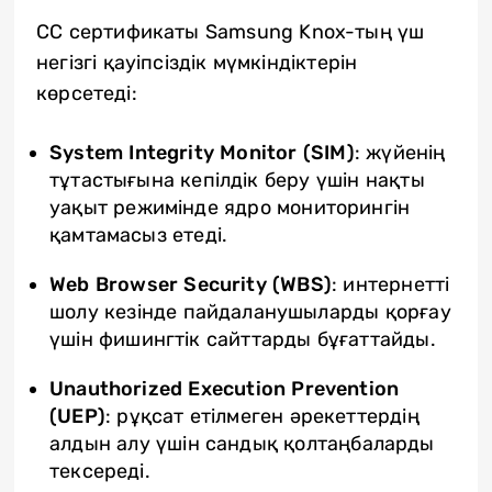
CC сертификаты Samsung Knox-тың үш
негізгі қауіпсіздік мүмкіндіктерін
көрсетеді:
System
Integrity
Monitor
(
SIM
)
: жүйенің
тұтастығына кепілдік беру үшін нақты
уақыт режимінде ядро мониторингін
қамтамасыз етеді.
Web
Browser
Security
(
WBS
)
: интернетті
шолу кезінде пайдаланушыларды қорғау
үшін фишингтік сайттарды бұғаттайды.
Unauthorized
Execution
Prevention
(
UEP
)
: рұқсат етілмеген әрекеттердің
алдын алу үшін сандық қолтаңбаларды
тексереді.