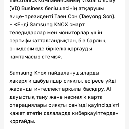
Electronics компаниясының Visual Display
(VD) Business бөлімшесінің атқарушы
вице-президенті Тэен Сон (Taeyong Son).
– «Енді Samsung KNOX смарт
теледидарлар мен мониторлар үшін
сертификатталғандықтан, біз барлық
өнімдерімізде біркелкі қорғауды
қамтамасыз етеміз».
Samsung Knox пайдаланушыларды
хакерлік шабуылдар сияқты, әсіресе үйді
жасанды интеллект арқылы басқару, AI
дауыстық тану және несиелік карта
операциялары сияқты сенімді қауіпсіздікті
қажет ететін салаларда киберқауіптерден
қорғайды.