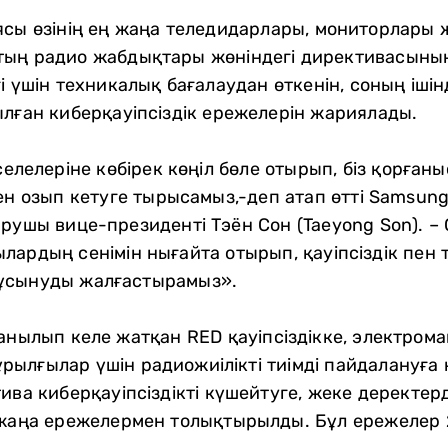
ясы өзінің ең жаңа теледидарлары, мониторлары
тың радио жабдықтары жөніндегі директивасын
і үшін техникалық бағалаудан өткенін, соның іш
ылған киберқауіпсіздік ережелерін жариялады.
әселелеріне көбірек көңіл бөле отырып, біз қорған
ен озып кетуге тырысамыз,-деп атап өтті Samsung
рушы вице-президенті Тэён Сон (Taeyong Son). – О
лардың сенімін нығайта отырып, қауіпсіздік пе
ұсынуды жалғастырамыз».
нылып келе жатқан RED қауіпсіздікке, электромаг
ылғылар үшін радиожиілікті тиімді пайдалануға 
ива киберқауіпсіздікті күшейтуге, жеке деректер
н жаңа ережелермен толықтырылды. Бұл ережеле