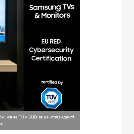
Сон, және TÜV SÜD вице-президенті
ы.