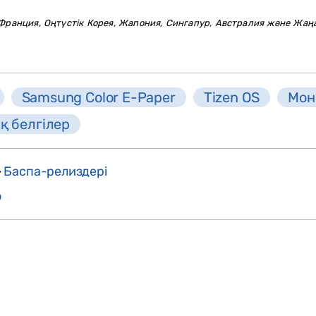
Франция, Оңтүстік Корея, Жапония, Сингапур, Австралия және Жаң
Samsung Color E-Paper
Tizen OS
Мон
 белгілер
>
Баспа-релиздері
о