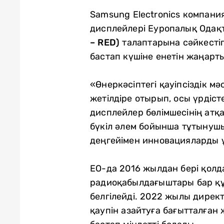
Samsung Electronics компани
дисплейлері Еуропалық Одақ
– RED)
талаптарына сәйкестіг
бастап күшіне енетін жаңарт
«Өнеркәсіптегі қауіпсіздік м
жетілдіре отырып, осы үрдіст
дисплейлер бөлімшесінің атқа
бүкіл әлем бойынша тұтынушы
деңгейімен инновацияларды 
ЕО-да 2016 жылдан бері қолда
радиоқабылдағыштары бар құр
белгілейді. 2022 жылы директ
қаупін азайтуға бағытталға