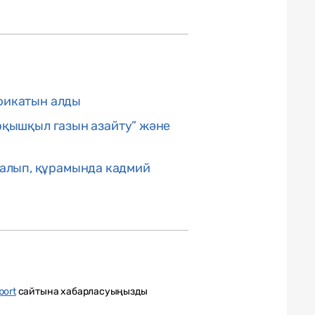
ификатын алды
ірқышқыл газын азайту” және
 алып, құрамында кадмий
port
сайтына хабарласуыңызды