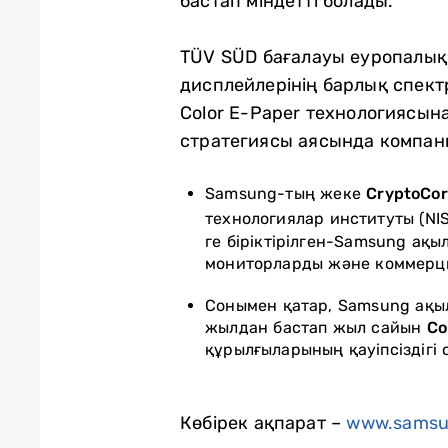
бастап міндетті болады.
TÜV SÜD бағалауы еуропалық
дисплейлерінің барлық спект
Color E-Paper технологиясын
стратегиясы аясында компани
Samsung-тың жеке
CryptoCor
технологиялар институты (NIS
ге біріктірілген-Samsung ақ
мониторларды және коммерция
Сонымен қатар, Samsung ақы
жылдан бастап жыл сайын
Co
құрылғыларының қауіпсіздігі
Көбірек ақпарат –
www.samsu