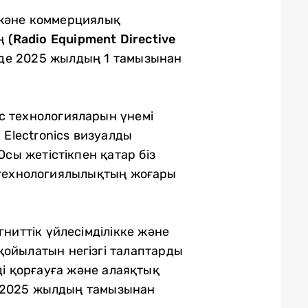
 және коммерциялық
ың
(Radio Equipment Directive
інде 2025 жылдың 1 тамызынан
ыс технологияларын үнемі
 Electronics визуалды
сы жетістікпен қатар біз
н технологиялылықтың жоғары
ниттік үйлесімділікке және
қойылатын негізгі талаптарды
ді қорғауға және алаяқтық
р 2025 жылдың тамызынан