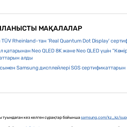
ЙЛАНЫСТЫ МАҚАЛАЛАР
ÜV Rheinland-тан ‘Real Quantum Dot Display’ серт
ыл қатарынан Neo QLED 8K және Neo QLED үшін “Көм
икаттарын алды
ясымен Samsung дисплейлері SGS сертификаттарын
ы туындаған кез келген сұрақтар бойынша
samsung.com/kz_kz/sup