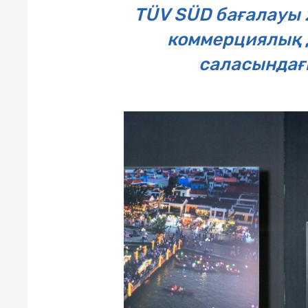
TÜV SÜD бағалауы
коммерциялық д
саласындағы