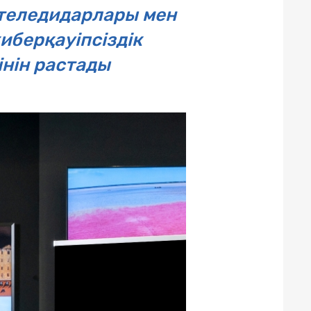
теледидарлары мен
иберқауіпсіздік
інін растады