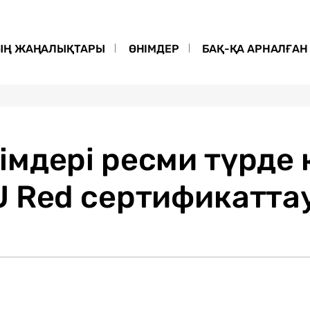
ЫҢ ЖАҢАЛЫҚТАРЫ
ӨНІМДЕР
БАҚ-ҚА АРНАЛҒАН 
мдері ресми түрде қ
U Red сертификатт