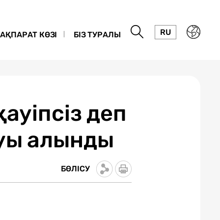
RU
АҚПАРАТ КӨЗІ
БІЗ ТУРАЛЫ
ауіпсіз деп
ауы алынды
БӨЛІСУ