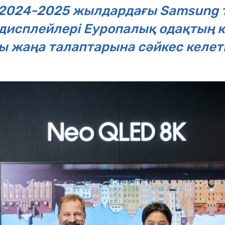
 2024-2025 жылдардағы Samsung 
исплейлері Еуропалық одақтың к
 жаңа талаптарына сәйкес келет