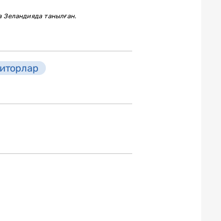
а Зеландияда танылған.
иторлар