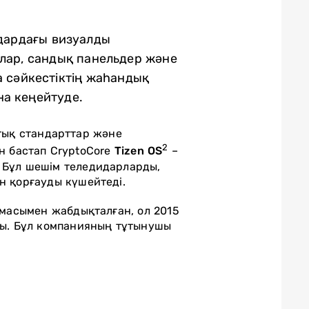
дардағы визуалды
рлар, сандық панельдер және
а сәйкестіктің жаһандық
на кеңейтуде.
ық стандарттар және
2
н бастап CryptoCore
Tizen OS
–
. Бұл шешім теледидарларды,
н қорғауды күшейтеді.
масымен жабдықталған, ол 2015
ды. Бұл компанияның тұтынушы