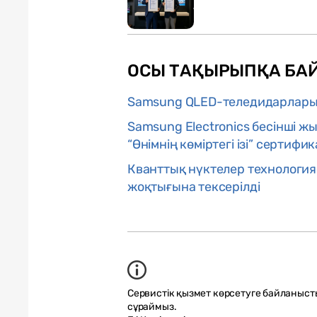
ОСЫ ТАҚЫРЫПҚА БА
Samsung QLED-теледидарлары T
Samsung Electronics бесінші ж
“Өнімнің көміртегі ізі” сертиф
Кванттық нүктелер технологи
жоқтығына тексерілді
Сервистік қызмет көрсетуге байланыст
сұраймыз.