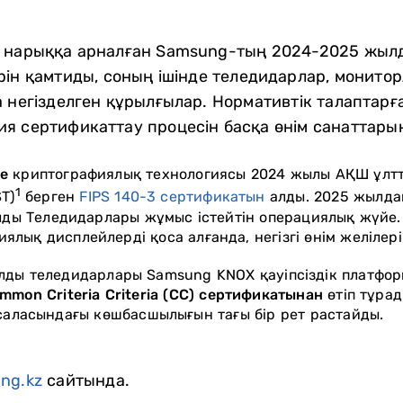
 нарыққа арналған Samsung-тың 2024-2025 жыл
рін қамтиды, соның ішінде теледидарлар, монито
а негізделген құрылғылар. Нормативтік талаптарғ
я сертификаттау процесін басқа өнім санаттары
e
криптографиялық технологиясы 2024 жылы АҚШ ұлтт
1
T)
берген
FIPS 140-3 сертификатын
алды. 2025 жылда
ылды Теледидарлары жұмыс істейтін операциялық жүйе
лық дисплейлерді қоса алғанда, негізгі өнім желілері
лды теледидарлары Samsung KNOX қауіпсіздік платфор
mmon Criteria Criteria (CC) сертификатынан
өтіп тұра
 саласындағы көшбасшылығын тағы бір рет растайды.
ng.kz
сайтында.