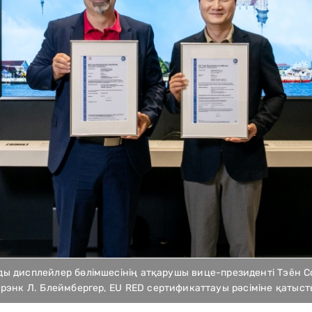
ды дисплейлер бөлімшесінің атқарушы вице-президенті Тэён 
рэнк Л. Блеймбергер, EU RED сертификаттауы рәсіміне қатыст