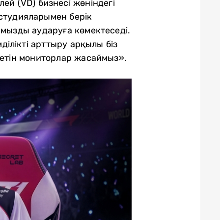
ей (VD) бизнесі жөніндегі
 студияларымен берік
ымызды аударуға көмектеседі.
ілікті арттыру арқылы біз
тетін мониторлар жасаймыз».