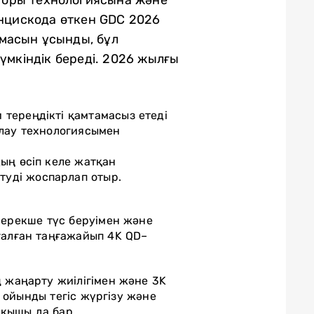
анцискода өткен GDC 2026
амасын ұсынды, бұл
үмкіндік береді. 2026 жылғы
и тереңдікті қамтамасыз етеді
ылау технологиясымен
дың өсіп келе жатқан
туді жоспарлап отыр.
 ерекше түс беруімен және
ғалған таңғажайып 4K QD–
 жаңарту жиілігімен және 3K
 ойынды тегіс жүргізу және
сқышы да бар.