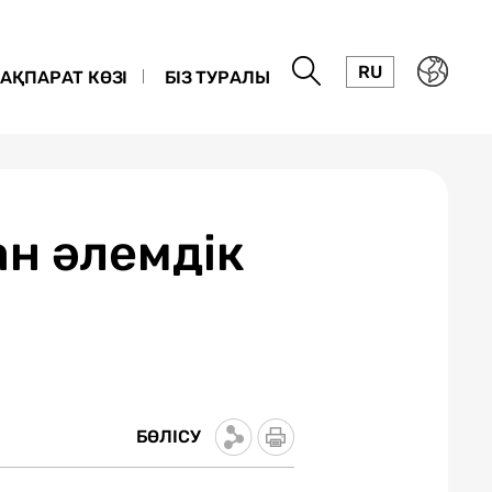
RU
АҚПАРАТ КӨЗІ
БІЗ ТУРАЛЫ
н әлемдік
БӨЛІСУ