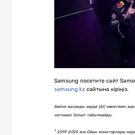
Samsung посетите сайт Sams
samsung.kz
сайтына кіріңіз.
Бейне жасанды зерде (AI) көмегімен жа
нәтижесі болып табылмайды.
1
2019–2025 жж Ойын мониторлары нарығы