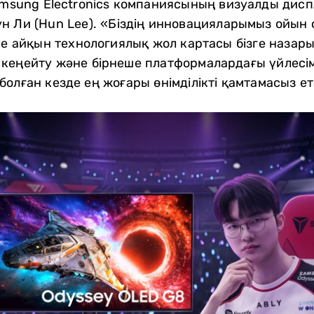
amsung Electronics компаниясының визуалды диспл
н Ли (Hun Lee). «Біздің инновацияларымыз ойын
әне айқын технологиялық жол картасы бізге назар
кеңейту және бірнеше платформалардағы үйлесімд
олған кезде ең жоғары өнімділікті қамтамасыз е