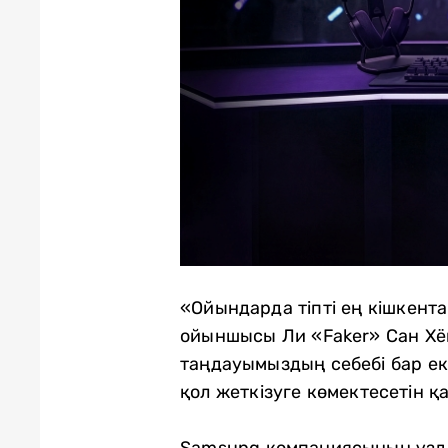
«Ойындарда тіпті ең кішкент
ойыншысы Ли «Faker» Сан Хё
таңдауымыздың себебі бар е
қол жеткізуге көмектесетін қ
Samsung компаниясының үзді