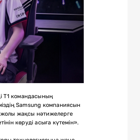
ді T1 командасының
міздің Samsung компаниясын
і жолы жақсы нәтижелерге
інін көруді асыға күтемін».
торы технологиясына және