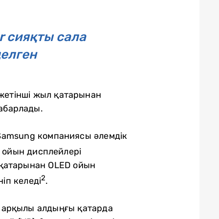
r сияқты сала
делген
 жетінші жыл қатарынан
абарлады.
, Samsung компаниясы әлемдік
 ойын дисплейлері
 қатарынан OLED ойын
2
іп келеді
.
 арқылы алдыңғы қатарда