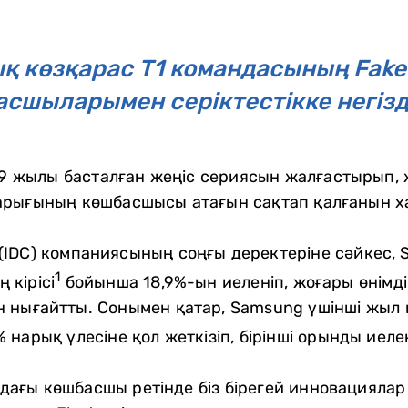
 көзқарас T1 командасының Fake
сшыларымен серіктестікке негіз
019 жылы басталған жеңіс сериясын жалғастырып,
арығының көшбасшысы атағын сақтап қалғанын х
on (IDC) компаниясының соңғы деректеріне сәйкес
1
 кірісі
бойынша 18,9%-ын иеленіп, жоғары өнімді
н нығайтты. Сонымен қатар, Samsung үшінші жыл
нарық үлесіне қол жеткізіп, бірінші орынды иелен
ағы көшбасшы ретінде біз бірегей инновациялар