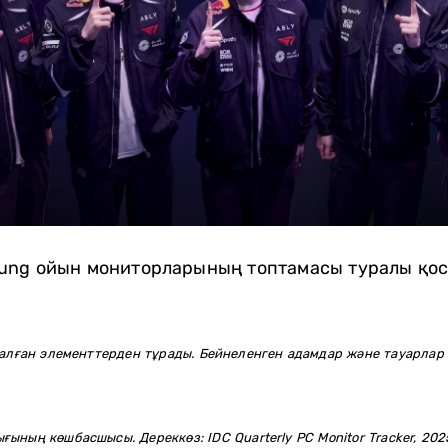
ung ойын мониторларының топтамасы туралы қос
салған элементтерден тұрады. Бейнеленген адамдар және тауарлар
ның көшбасшысы. Дереккөз: IDC Quarterly PC Monitor Tracker, 2025