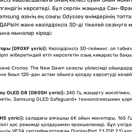
ілгендігін көрсетеді. Бұл серпін жақында Сан-Фр
Samsung өзінің ең соңғы Odyssey өнімдерінің топт
РЫН және көзілдіріксіз 3D-ді тікелей сезінуге м
ына мыналар кіреді:
оры (G90XF үлгісі):
Көзілдіріксіз 3D-гейминг, ол табиғ
ріп жіберетіндей етіп көрсететін озық көқарасты бақ
 және Cronos: The New Dawn сияқты үйлесімді ойындар
не биыл 120-дан астам ойынға қолдау көрсетуді кеңей
y OLED G8 (G80SH үлгісі):
240 Гц жаңарту жиілігімен,
етін, Samsung OLED Safeguard+ технологиясымен қор
S үлгісі):
саладағы алғашқы 6K ойын мониторы, 165 Гц
нгі қос режимді қолдауымен ерекшеленеді. Бұл үлгіде
шін VESA сертификатталған DisplayPort 2.1 (DP 2.1) қо