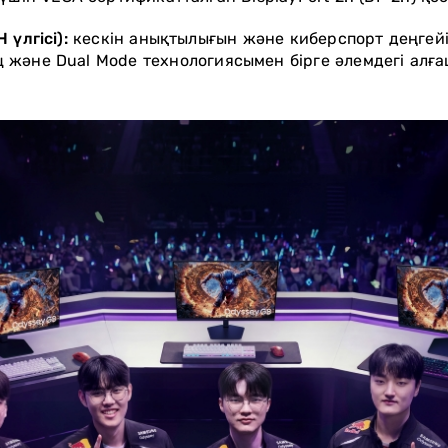
үлгісі):
кескін анықтылығын және киберспорт деңгей
Гц және Dual Mode технологиясымен бірге әлемдегі ал