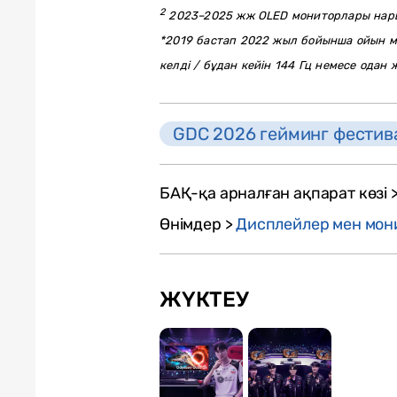
2
2023–2025 жж OLED мониторлары нарығы
*2019 бастап 2022 жыл бойынша ойын мо
келді / бұдан кейін 144 Гц немесе одан
GDC 2026 гейминг фестив
БАҚ-қа арналған ақпарат көзі 
Өнімдер >
Дисплейлер мен мон
ЖҮКТЕУ