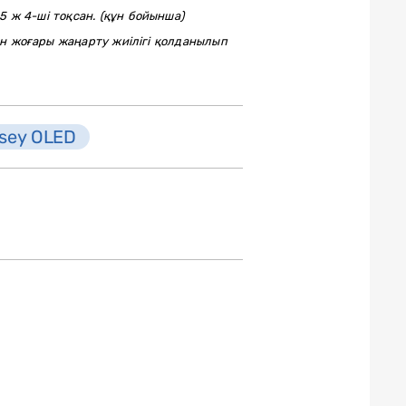
 ж 4-ші тоқсан. (құн бойынша)
ан жоғары жаңарту жиілігі қолданылып
sey OLED