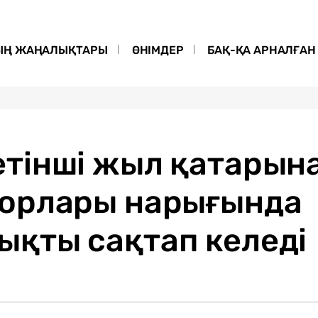
ЫҢ ЖАҢАЛЫҚТАРЫ
ӨНІМДЕР
БАҚ-ҚА АРНАЛҒАН 
тінші жыл қатарына
орлары нарығында
қты сақтап келеді