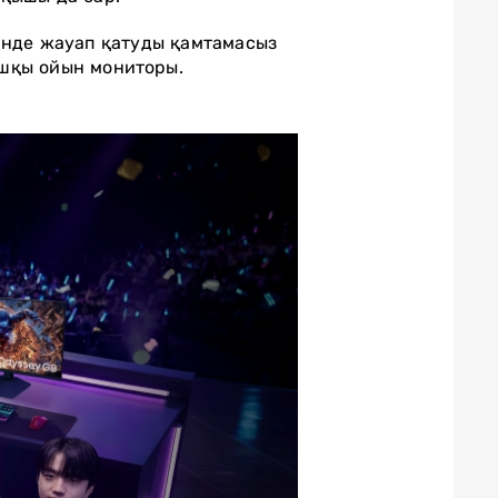
інде жауап қатуды қамтамасыз
ғашқы ойын мониторы.