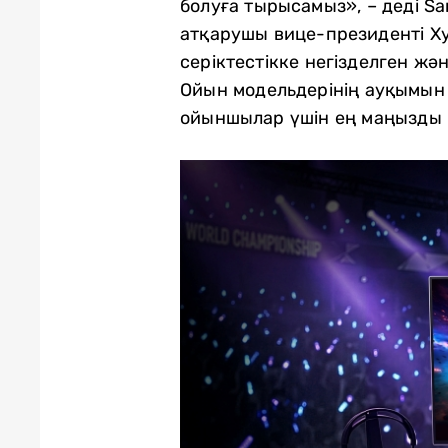
болуға тырысамыз», – деді S
атқарушы вице-президенті Ху
серіктестікке негізделген ж
Ойын модельдерінің ауқымын 
ойыншылар үшін ең маңызды б