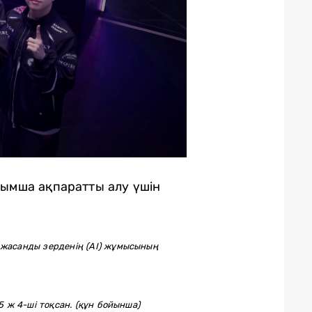
ымша ақпаратты алу үшін
 жасанды зерденің (AI) жұмысының
 ж 4-ші тоқсан. (құн бойынша)