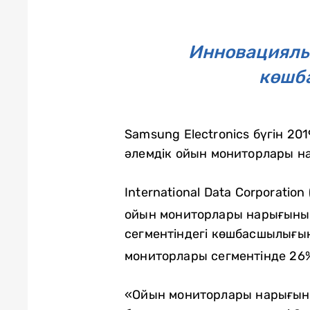
Инновациялық
көшба
Samsung Electronics бүгін 2
әлемдік ойын мониторлары н
International Data Corporati
ойын мониторлары нарығының
сегментіндегі көшбасшылығы
мониторлары сегментінде 26% 
«Ойын мониторлары нарығынд