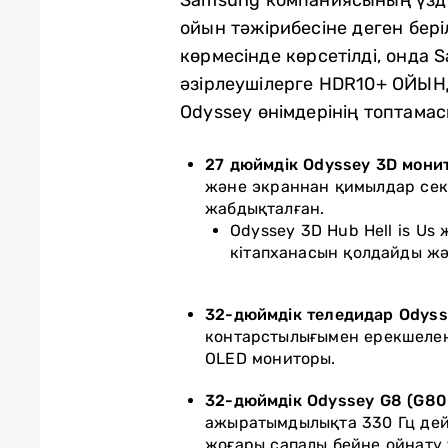
ойын тәжірибесіне деген бер
көрмесінде көрсетілді, онда 
әзірлеушілерге HDR10+ ОЙЫНДА
Odyssey өнімдерінің топтамас
27 дюймдік Odyssey 3D монит
және экраннан қимылдар секі
жабдықталған.
Odyssey 3D Hub Hell is Us
кітапханасын қолдайды жә
32-дюймдік теледидар Odysse
контарстылығымен ерекшелен
OLED мониторы.
32-дюймдік Odyssey G8 (G80H
ажыратымдылықта 330 Гц дейі
жоғары сапалы бейне ойнату ү