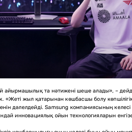
ай айырмашылық та нәтижені шеше алады», – дей
к. «Жеті жыл қатарынан көшбасшы болу көпшілігі
кенін дәлелдейді. Samsung компаниясының келес
андай инновациялық ойын технологияларын енгізет
ксіз көшбасшылығы оның келесі буын ойын мони