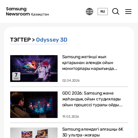
RU
ТЭГТЕР >
Odyssey 3D
Samsung жетінші жыл
қатарынан әлемдік ойын
мониторлары нарығында...
02.04.2026
GDC 2026: Samsung және
жаһандық ойын студиялары
ойын процессі туралы ойды...
19.03.2026
Samsung әлемдегі алғашқы 6K
3D ультра-жоғары