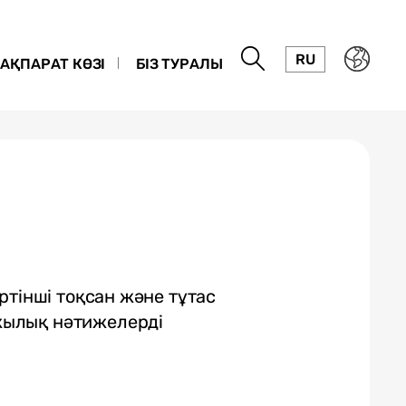
RU
АҚПАРАТ КӨЗІ
БІЗ ТУРАЛЫ
ртінші тоқсан және тұтас
ылық нәтижелерді