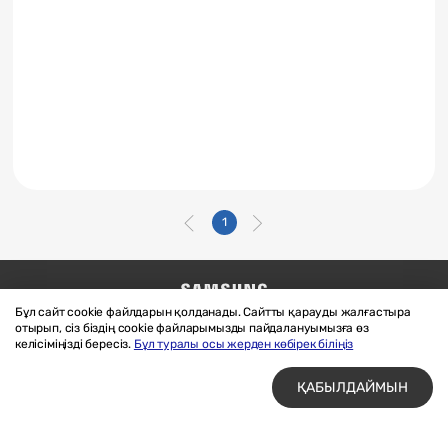
1
Бұл сайт cookie файлдарын қолданады. Сайтты қарауды жалғастыра
Бізге жазыңыз
SAMSUNG.COM
отырып, сіз біздің cookie файларымызды пайдалануымызға өз
Материалдарды пайдалану шарттары
келісіміңізді бересіз.
Бұл туралы осы жерден көбірек біліңіз
Құпиялық және cookie файлдары
ҚАБЫЛДАЙМЫН