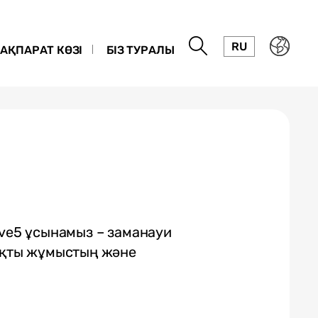
RU
АҚПАРАТ КӨЗІ
БІЗ ТУРАЛЫ
tive5 ұсынамыз – заманауи
рақты жұмыстың және