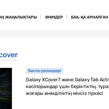
ЫҢ ЖАҢАЛЫҚТАРЫ
ӨНІМДЕР
БАҚ-ҚА АРНАЛҒАН 
cover
Баспа-релиздері
Galaxy XCover7 және Galaxy Tab Ac
кәсіпорындар үшін беріктіктің, тұ
жоғары өнімділіктің мінсіз тіркесі