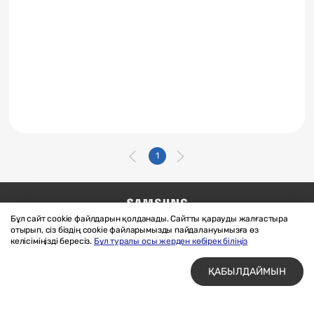
1
Бұл сайт cookie файлдарын қолданады. Сайтты қарауды жалғастыра
Бізге жазыңыз
SAMSUNG.COM
отырып, сіз біздің cookie файларымызды пайдалануымызға өз
Материалдарды пайдалану шарттары
келісіміңізді бересіз.
Бұл туралы осы жерден көбірек біліңіз
Құпиялық және cookie файлдары
ҚАБЫЛДАЙМЫН