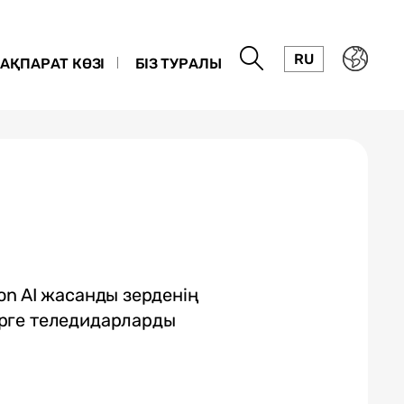
RU
АҚПАРАТ КӨЗІ
БІЗ ТУРАЛЫ
on AI жасанды зерденің
рге теледидарларды