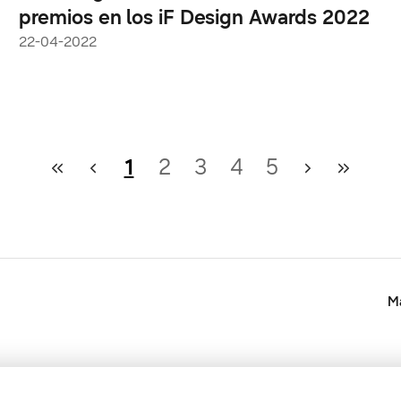
premios en los iF Design Awards 2022
22-04-2022
1
2
3
4
5
Ma