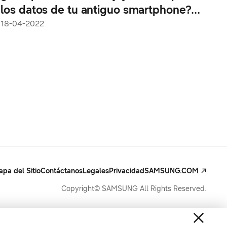
los datos de tu antiguo smartphone?
Conoce Smart Switch
18-04-2022
pa del Sitio
Contáctanos
Legales
Privacidad
SAMSUNG.COM
Copyright© SAMSUNG All Rights Reserved.