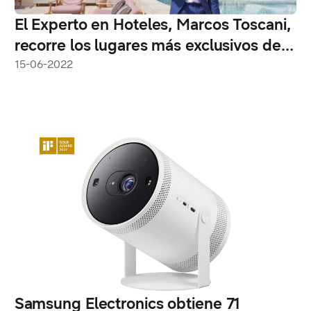
El Experto en Hoteles, Marcos Toscani,
recorre los lugares más exclusivos del
mundo junto a su Galaxy Z Flip3
15-06-2022
Samsung Electronics obtiene 71