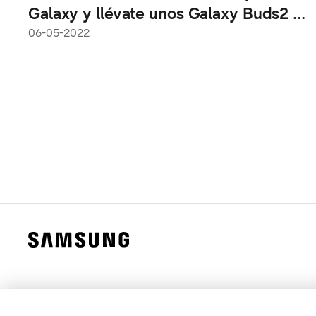
Galaxy y llévate unos Galaxy Buds2 de
regalo ¡Aprovecha esta promo!
06-05-2022