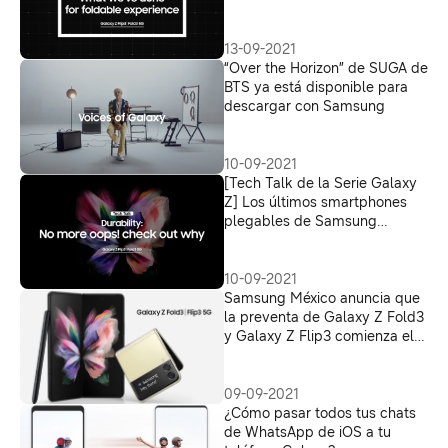
de Samsung adquiere una
nueva apariencia para Galaxy
Z Fold3 5G y Galaxy Z Flip3
13-09-2021
5G
“Over the Horizon” de SUGA de
BTS ya está disponible para
descargar con Samsung
10-09-2021
[Tech Talk de la Serie Galaxy
Z] Los últimos smartphones
plegables de Samsung
ofrecen tranquilidad con
mejoras de durabilidad y
resistencia al agua
10-09-2021
Samsung México anuncia que
la preventa de Galaxy Z Fold3
y Galaxy Z Flip3 comienza el
16 de septiembre
09-09-2021
¿Cómo pasar todos tus chats
de WhatsApp de iOS a tu