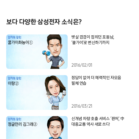
보다 다양한 삼성전자 소식은?
뱃살 겹겹이 접히던 포동남,
‘쿨가이’로 변신하기까지
2016/02/01
정답이 없어 더 매력적인 자모음
필체 연습
2016/03/21
신개념 차량 호출 서비스 ‘좐처’, 中
대중교통 역사 새로 쓰다