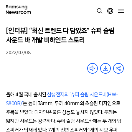
[인터뷰] “최신 트렌드 다 담았죠” 슈퍼 슬림
사운드 바 개발 비하인드 스토리
2022/07/08
올해
4
월 국내 출시된
삼성전자의 ‘슈퍼 슬림 사운드바(HW-
S800B)’
는 높이
38mm,
두께
40mm
의 초슬림 디자인으로
주목을 받았다
.
디자인은 물론 성능도 놓치지 않았다
.
두께는
얇지만 사운드는 강력하다
.
슈퍼 슬림 사운드바에는 두 개의 탑
스피커가 탑재돼 있다
. 7
개의 전면 스피커와
1
개의 서브 우퍼