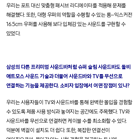
우리는 포트 대신 맞춤형 패시브 라디에이터를 적용해 문제를
해결했다
.
또한
,
대형 우퍼의 역할을 수행할 수 있는 롱
–
익스커전
16.5cm
우퍼를 사용해 보다 입체감 있는 사운드를 구현할 수
있었다
.
삼성의 다른 프리미엄 사운드바처럼 슈퍼 슬림 사운드바도 돌비
애트모스 사운드 기술과 더불어 사운드바와
TV
를 무선으로
연결하는 기능을 제공한다
.
소비자 입장에서 어떤 장점이 있나
?
우리는 사용자들이
TV
와 사운드바를 통해 완벽한 몰입을 경험할
수 있도록 제품 사용 방식과 놓여지는 공간에도 주목했다
. TV
와
사운드바를 무선으로 연결하면 케이블 수를 최소화할 수 있다
.
덕분에 벽걸이 설치도 더 쉽다
.
또한
,
복잡한 연결선이