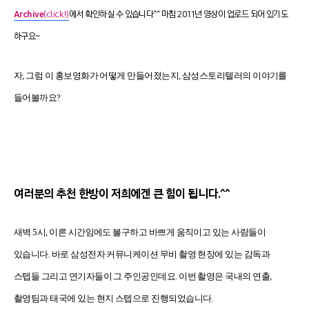
Archive
(
click
!)
에서 확인하실 수 있습니다
^^
마침
2011
년 영상이 업로드 되어 있기도
하구요
~
자, 그럼 이 홍보영화가 어떻게 만들어졌는지
,
삼성스토리텔러의 이야기를
들어볼까요
?
여러분의 추천 한방이 저희에겐 큰 힘이 됩니다.^^
새벽
5
시
,
이른 시간임에도 불구하고 바쁘게 움직이고 있는 사람들이
있습니다
.
바로 삼성전자 커뮤니케이션 무비 촬영 현장에 있는 감독과
스텝들 그리고 연기자들이 그 주인공인데요
.
이번 촬영은 국내의 연출
,
촬영팀과 태국에 있는 현지 스텝으로 진행되었습니다
.