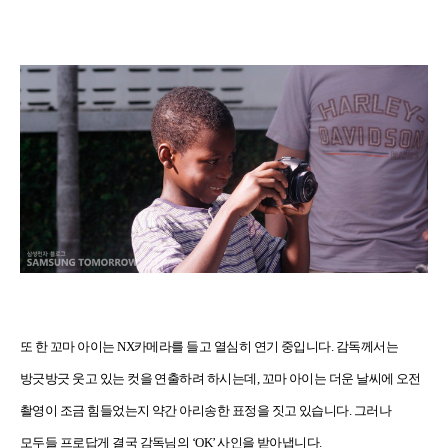
또 한 꼬마 아이는
NX
카메라를 들고 열심히 연기 중입니다
.
감독께서는
방긋방긋 웃고 있는 컷을 연출하려 하시는데
,
꼬마 아이는 더운 날씨에 오전
촬영이 조금 힘들었는지 약간 아리송한 표정을 짓고 있습니다
.
그러나
모두들 프로답게 결국 감독님의
‘OK’
사인을 받아냅니다
.