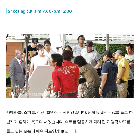
Shooting cut a.m.7:00-p.m.12:00
카메라롤
,
스피드
,
액션
!
촬영이 시작되었습니다
.
신제품 갤럭시
S2
를 들고 한
남자가 환하게 웃으며 서있습니다
. 수
트를 말끔하게 차려 입고 갤럭시
S2
를
들고 있는 모습이 매우 위트있게 보입니다
.