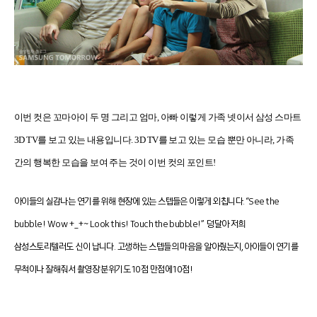
이번 컷은 꼬마아이 두 명 그리고 엄마
,
아빠 이렇게 가족 넷이서 삼성 스마트
3D TV
를 보고 있는 내용입니다
. 3D TV
를 보고 있는
모습
뿐만 아니라
,
가족
간의 행복한 모습을 보여 주는 것이 이번 컷의 포인트
!
아이들의 실감나는 연기를 위해 현장에 있는 스텝들은 이렇게 외칩니다. “See the
bubble! Wow +_+~ Look this! Touch the bubble!” 덩달아 저희
삼성스토리텔러도 신이 납니다. 고생하는 스텝들의 마음을 알아줬는지, 아이들이 연기를
무척이나 잘해줘서 촬영장 분위기도 10점 만점에 10점!