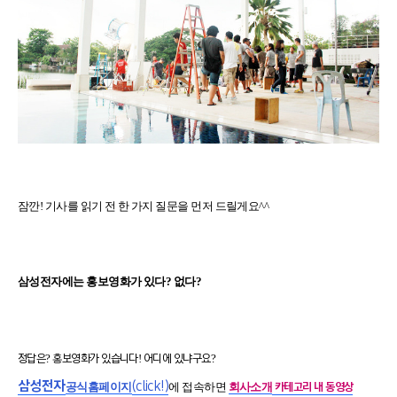
잠깐
!
기사를 읽기 전 한 가지 질문을 먼저 드릴게요
^^
삼성전자에는 홍보영화가 있다
?
없다
?
정답은
?
홍보영화가
있습니다
!
어디에 있냐구요
?
삼성전자
(
click
!)
공식홈페이지
에 접속하면
회사소개
카테고리 내
동영상