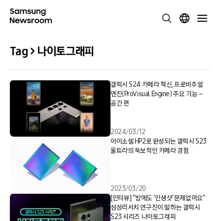
Tag > 나이토그래피
갤럭시 S24 카메라 혁신, 프로비주얼
엔진(ProVisual Engine) 주요 기능 –
공간 편
2024/03/12
아이소셀 HP2로 완성되는 갤럭시 S23
울트라의 독보적인 카메라 경험
2023/03/20
[인터뷰] “밤에도 ‘인생샷’ 문제없어요”
삼성리서치 연구진이 말하는 갤럭시
S23 시리즈 나이토그래피