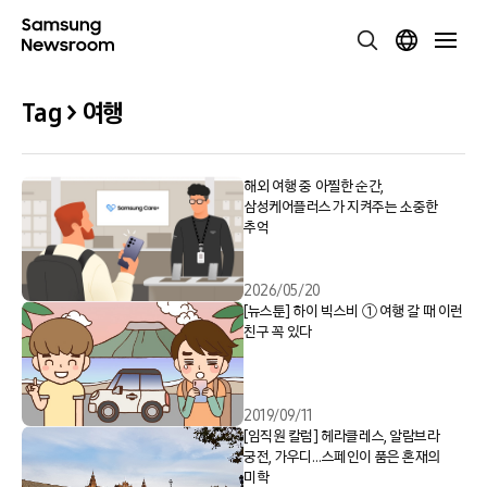
Tag > 여행
해외 여행 중 아찔한 순간,
삼성케어플러스가 지켜주는 소중한
추억
2026/05/20
[뉴스툰] 하이 빅스비 ① 여행 갈 때 이런
친구 꼭 있다
2019/09/11
[임직원 칼럼] 헤라클레스, 알람브라
궁전, 가우디…스페인이 품은 혼재의
미학