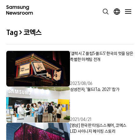
Tag > 코엑스
‘갤럭시 Z 플립5·폴드5’ 한국의 멋을 담은
특별한 마케팅 전개
2023/08/06
삼성전자, ‘월드IT쇼 2021’ 참가
2021/04/21
[영상] 한국판 타임스스퀘어, 코엑스
LED 사이니지 메이킹 스토리