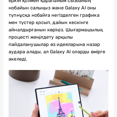
еркін қолмен қарапайым сызбаның
нобайын салыңыз және Galaxy AI оны
түпнұсқа нобайға негізделген графика
мен түстер қосып, дайын кескінге
айналдырғанын көріңіз. Шығармашылық
процесті жеңілдету арқылы
пайдаланушылар өз идеяларына назар
аудара алады, ал Galaxy AI оларды өмірге
әкеледі.