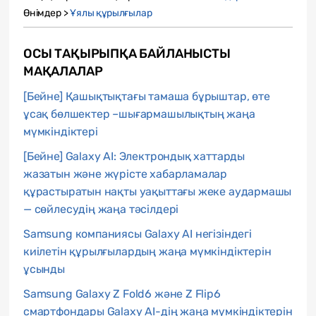
Өнімдер >
Ұялы құрылғылар
ОСЫ ТАҚЫРЫПҚА БАЙЛАНЫСТЫ
МАҚАЛАЛАР
[Бейне] Қашықтықтағы тамаша бұрыштар, өте
ұсақ бөлшектер –шығармашылықтың жаңа
мүмкіндіктері
[Бейне] Galaxy AI: Электрондық хаттарды
жазатын және жүрісте хабарламалар
құрастыратын нақты уақыттағы жеке аудармашы
— сөйлесудің жаңа тәсілдері
Samsung компаниясы Galaxy AI негізіндегі
киілетін құрылғылардың жаңа мүмкіндіктерін
ұсынды
Samsung Galaxy Z Fold6 және Z Flip6
смартфондары Galaxy AI-дің жаңа мүмкіндіктерін