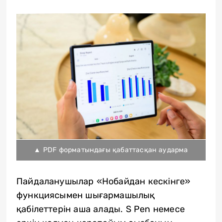
▲ PDF форматындағы қабаттасқан аударма
Пайдаланушылар «Нобайдан кескінге»
функциясымен шығармашылық
қабілеттерін аша алады. S Pen немесе