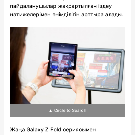
пайдаланушылар жақсартылған іздеу
нәтижелерімен өнімділігін арттыра алады.
▲ Circle to Search
Жаңа Galaxy Z Fold сериясымен