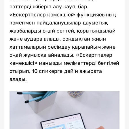
сәттерді жіберіп алу қаупі бар.
«Ескертпелер көмекшісі» функциясының
көмегімен пайдаланушылар дауыстық
жазбаларды оңай реттей, қорытындылай
және аудара алады, сондықтан жиын
хаттамаларын ресімдеу қарапайым және
оңай жұмысқа айналады. «Ескертпелер
көмекшісі» маңызды мәліметтерді белгілей
отырып, 10 спикерге дейін ажырата
алады.