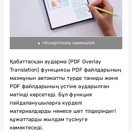
▲ «Ескертпелер көмекшісі»
Қабаттасқан аударма (PDF Overlay
Translation) функциясы PDF файлдарының
мазмұнын автоматты түрде таниды және
PDF файлдарының үстіне аударылған
мәтінді көрсетеді. Бұл функция
пайдаланушыларға күрделі
материалдарды немесе шет тілдеріндегі
құжаттарды жылдам түсінуге
көмектеседі.