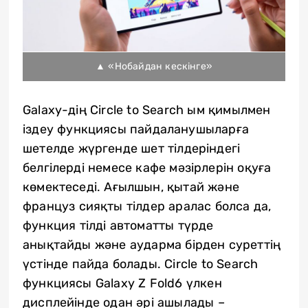
▲ «Нобайдан кескінге»
Galaxy-дің Circle to Search ым қимылмен
іздеу функциясы пайдаланушыларға
шетелде жүргенде шет тілдеріндегі
белгілерді немесе кафе мәзірлерін оқуға
көмектеседі. Ағылшын, қытай және
француз сияқты тілдер аралас болса да,
функция тілді автоматты түрде
анықтайды және аударма бірден суреттің
үстінде пайда болады. Circle to Search
функциясы Galaxy Z Fold6 үлкен
дисплейінде одан әрі ашылады –