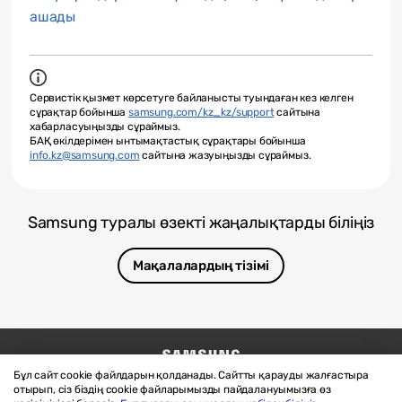
ашады
Сервистік қызмет көрсетуге байланысты туындаған кез келген
сұрақтар бойынша
samsung.com/kz_kz/support
сайтына
хабарласуыңызды сұраймыз.
БАҚ өкілдерімен ынтымақтастық сұрақтары бойынша
info.kz@samsung.com
сайтына жазуыңызды сұраймыз.
Samsung туралы өзекті жаңалықтарды біліңіз
Мақалалардың тізімі
Бұл сайт cookie файлдарын қолданады. Сайтты қарауды жалғастыра
Бізге жазыңыз
SAMSUNG.COM
отырып, сіз біздің cookie файларымызды пайдалануымызға өз
Материалдарды пайдалану шарттары