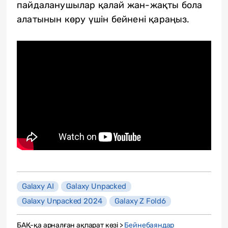
пайдаланушылар қалай жан-жақты бола
алатынын көру үшін бейнені қараңыз.
Galaxy AI
Galaxy Unpacked
Galaxy Unpacked 2024
Galaxy Z Fold6
БАҚ-қа арналған ақпарат көзі >
Бейнебаяндар