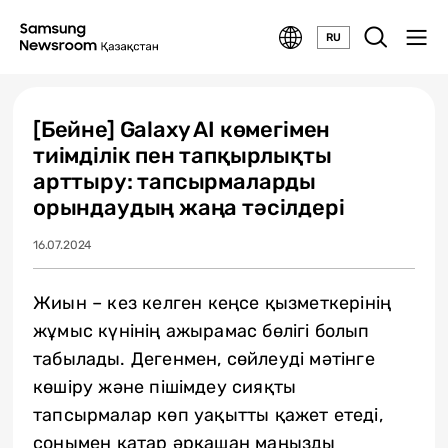
RU
[Бейне] Galaxy AI көмегімен
тиімділік пен тапқырлықты
арттыру: тапсырмаларды
орындаудың жаңа тәсілдері
16.07.2024
Жиын – кез келген кеңсе қызметкерінің
жұмыс күнінің ажырамас бөлігі болып
табылады. Дегенмен, сөйлеуді мәтінге
көшіру және пішімдеу сияқты
тапсырмалар көп уақытты қажет етеді,
сонымен қатар әрқашан маңызды