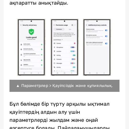
ақпаратты анықтайды.
▲ Параметрлер > Қауіпсіздік және құпиялылық.
Бұл бөлімде бір түрту арқылы ықтимал
қауіптердің алдын алу үшін
параметрлерді жылдам және оңай
өзгертуге болады. Пайдаланушыларды