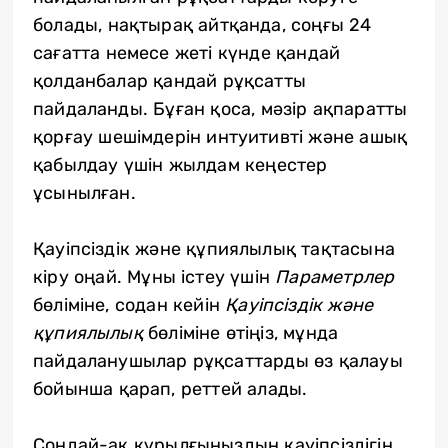
болады, нақтырақ айтқанда, соңғы 24
сағатта немесе жеті күнде қандай
қолданбалар қандай рұқсатты
пайдаланды. Бұған қоса, мәзір ақпаратты
қорғау шешімдерін интуитивті және ашық
қабылдау үшін жылдам кеңестер
ұсынылған.
Қауіпсіздік және құпиялылық тақтасына
кіру оңай. Мұны істеу үшін
Параметрлер
бөліміне, содан кейін
Қауіпсіздік және
құпиялылық
бөліміне өтіңіз, мұнда
пайдаланушылар рұқсаттарды өз қалауы
бойынша қарап, реттей алады.
Сондай-ақ құрылғыңыздың қауіпсіздігін