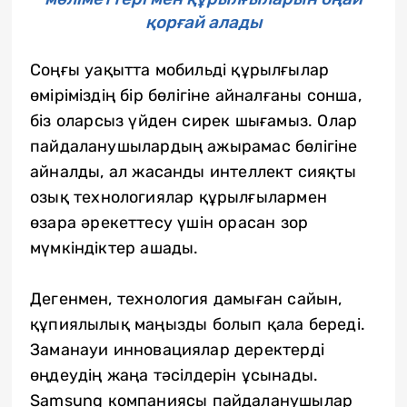
қорғай алады
Соңғы уақытта мобильді құрылғылар
өміріміздің бір бөлігіне айналғаны сонша,
біз оларсыз үйден сирек шығамыз. Олар
пайдаланушылардың ажырамас бөлігіне
айналды, ал жасанды интеллект сияқты
озық технологиялар құрылғылармен
өзара әрекеттесу үшін орасан зор
мүмкіндіктер ашады.
Дегенмен, технология дамыған сайын,
құпиялылық маңызды болып қала береді.
Заманауи инновациялар деректерді
өңдеудің жаңа тәсілдерін ұсынады.
Samsung компаниясы пайдаланушылар