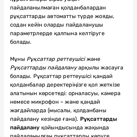
пайдаланылмаған қолданбалардан
рұқсаттарды автоматты түрде жояды,
содан кейін оларды пайдаланушы
параметрлерде қалпына келтіруге
болады.
Мұны
Рұқсаттар реттеушісі
және
Рұқсаттарды пайдалану
арқылы жасауға
болады. Рұқсаттар реттеушісі қандай
қолданбалар деректеріңізге қол жеткізе
алатынын көрсетеді: орналасуы, камера
немесе микрофон – және қандай
жағдайларда (мысалы, қолданбаны
пайдалану кезінде ғана).
Рұқсаттарды
пайдалану
қойындысында жақында
пайдаланылған рұқсаттарды көруге