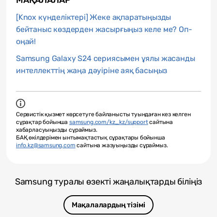
МАҚАЛАЛАР
[Knox күнделіктері] Жеке ақпаратыңызды
бейтаныс көздерден жасырғыңыз келе ме? Оп-
оңай!
Samsung Galaxy S24 сериясымен ұялы жасанды
интеллекттің жаңа дәуіріне аяқ басыңыз
Сервистік қызмет көрсетуге байланысты туындаған кез келген
сұрақтар бойынша
samsung.com/kz_kz/support
сайтына
хабарласуыңызды сұраймыз.
БАҚ өкілдерімен ынтымақтастық сұрақтары бойынша
info.kz@samsung.com
сайтына жазуыңызды сұраймыз.
Samsung туралы өзекті жаңалықтарды біліңіз
Мақалалардың тізімі