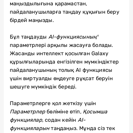
маңыздылығына қарамастан,
пайдаланушыларға таңдау құқығын беру
бірдей маңызды.
Бұл таңдауды
AI-функциясының¹
параметрлері арқылы жасауға болады.
Жасанды интеллект қосылған Galaxy
құрылғыларында енгізілген мүмкіндіктер
пайдаланушының толық AI функциясы
үшін виртуалды өңдеуге рұқсат беруін
шешуге мүмкіндік береді.
Параметрлерге қол жеткізу үшін
Параметрлер
бөліміне өтіп,
Қосымша
функциялар
, содан кейін
AI-
функцияларын
таңдаңыз. Мұнда сіз тек