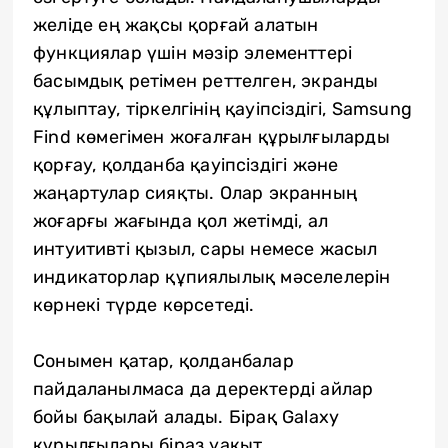
желіде ең жақсы қорғай алатын
функциялар үшін мәзір элементтері
басымдық ретімен реттелген, экранды
құлыптау, тіркелгінің қауіпсіздігі, Samsung
Find көмегімен жоғалған құрылғыларды
қорғау, қолданба қауіпсіздігі және
жаңартулар сияқты. Олар экранның
жоғарғы жағында қол жетімді, ал
интуитивті қызыл, сары немесе жасыл
индикаторлар құпиялылық мәселелерін
көрнекі түрде көрсетеді.
Сонымен қатар, қолданбалар
пайдаланылмаса да деректерді айлар
бойы бақылай алады. Бірақ Galaxy
құрылғылары біраз уақыт