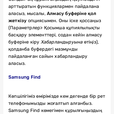
арттыратын функциялармен пайдалана
аласыз, мысалы,
Алмасу буферіне қол
жеткізу
опциясымен. Оны іске қоссаңыз
(Параметрлер> Қосымша құпиялылықты
басқару элементтері, содан кейін алмасу
буферіне кіру
Хабарландыруына
өтіңіз),
қолданба буфердегі мазмұнды
пайдаланған сайын хабарландыру
аласыз.
Samsung Find
Көпшілігіміз өмірімізде кем дегенде бір рет
телефонымызды жоғалтып алғанбыз.
Samsung Find көмегімен құрылғыңыздың