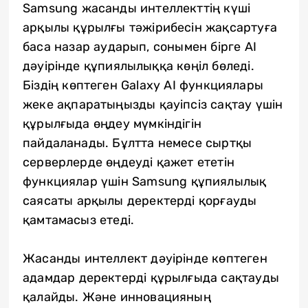
Samsung жасанды интеллекттің күші
арқылы құрылғы тәжірибесін жақсартуға
баса назар аударып, сонымен бірге AI
дәуірінде құпиялылыққа көңіл бөледі.
Біздің көптеген Galaxy AI функциялары
жеке ақпаратыңызды қауіпсіз сақтау үшін
құрылғыда өңдеу мүмкіндігін
пайдаланады. Бұлтта немесе сыртқы
серверлерде өңдеуді қажет ететін
функциялар үшін Samsung құпиялылық
саясаты арқылы деректерді қорғауды
қамтамасыз етеді.
Жасанды интеллект дәуірінде көптеген
адамдар деректерді құрылғыда сақтауды
қалайды. Және инновацияның