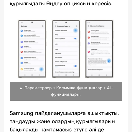
құрылғыдағы Өңдеу опциясын көресіз.
▲ Параметрлер > Қосымша функциялар > AI-
функциялары.
Samsung пайдаланушыларға ашықтықты,
таңдауды және олардың құрылғыларын
бақылауды қамтамасыз етуге әлі де