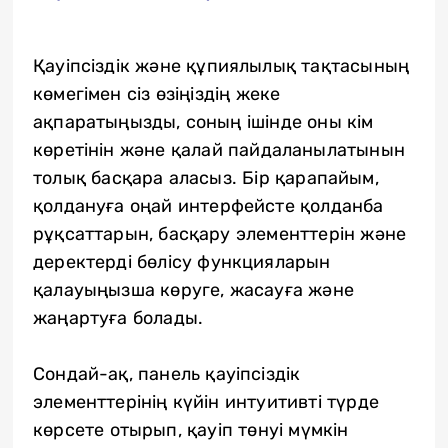
Қауіпсіздік және құпиялылық тақтасының
көмегімен сіз өзіңіздің жеке
ақпаратыңызды, соның ішінде оны кім
көретінін және қалай пайдаланылатынын
толық басқара аласыз. Бір қарапайым,
қолдануға оңай интерфейсте қолданба
рұқсаттарын, басқару элементтерін және
деректерді бөлісу функцияларын
қалауыңызша көруге, жасауға және
жаңартуға болады.
Сондай-ақ, панель қауіпсіздік
элементтерінің күйін интуитивті түрде
көрсете отырып, қауіп төнуі мүмкін