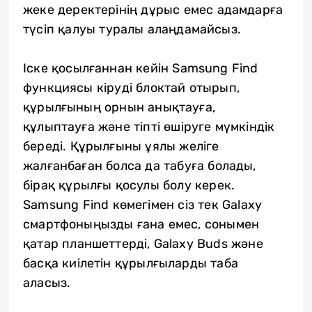
жеке деректерінің дұрыс емес адамдарға
түсіп қалуы туралы алаңдамайсыз.
Іске қосылғаннан кейін Samsung Find
функциясы кіруді блоктай отырып,
құрылғының орнын анықтауға,
құлыптауға және тіпті өшіруге мүмкіндік
береді. Құрылғыны ұялы желіге
жалғанбаған болса да табуға болады,
бірақ құрылғы қосулы болу керек.
Samsung Find көмегімен сіз тек Galaxy
смартфоныңызды ғана емес, сонымен
қатар планшеттерді, Galaxy Buds және
басқа киілетін құрылғыларды таба
аласыз.