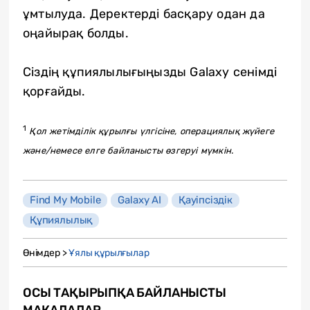
ұмтылуда. Деректерді басқару одан да
оңайырақ болды.
Сіздің құпиялылығыңызды Galaxy сенімді
қорғайды.
1
Қол жетімділік құрылғы үлгісіне, операциялық жүйеге
және/немесе елге байланысты өзгеруі мүмкін.
Find My Mobile
Galaxy AI
Қауіпсіздік
Құпиялылық
Өнімдер >
Ұялы құрылғылар
ОСЫ ТАҚЫРЫПҚА БАЙЛАНЫСТЫ