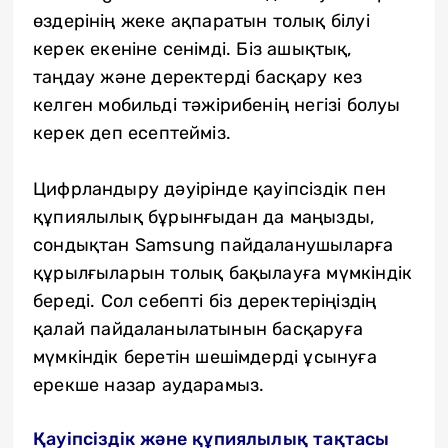
өздерінің жеке ақпаратын толық білуі
керек екеніне сенімді. Біз ашықтық,
таңдау және деректерді басқару кез
келген мобильді тәжірибенің негізі болуы
керек деп есептейміз.
Цифрландыру дәуірінде қауіпсіздік пен
құпиялылық бұрынғыдан да маңызды,
сондықтан Samsung пайдаланушыларға
құрылғыларын толық бақылауға мүмкіндік
береді. Сол себепті біз деректеріңіздің
қалай пайдаланылатынын басқаруға
мүмкіндік беретін шешімдерді ұсынуға
ерекше назар аударамыз.
Қауіпсіздік және құпиялылық
тақтасы