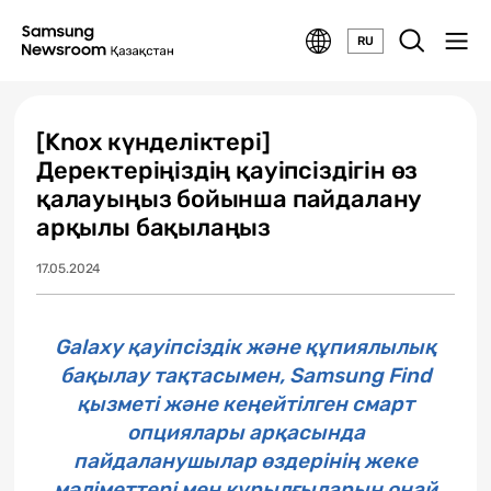
RU
[Knox күнделіктері]
Деректеріңіздің қауіпсіздігін өз
қалауыңыз бойынша пайдалану
арқылы бақылаңыз
17.05.2024
Galaxy қауіпсіздік және құпиялылық
бақылау тақтасымен, Samsung Find
қызметі және кеңейтілген смарт
опциялары арқасында
пайдаланушылар өздерінің жеке
мәліметтері мен құрылғыларын оңай