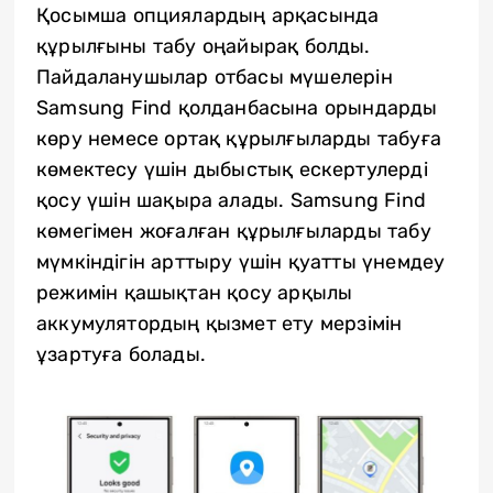
Қосымша опциялардың арқасында
құрылғыны табу оңайырақ болды.
Пайдаланушылар отбасы мүшелерін
Samsung Find қолданбасына орындарды
көру немесе ортақ құрылғыларды табуға
көмектесу үшін дыбыстық ескертулерді
қосу үшін шақыра алады. Samsung Find
көмегімен жоғалған құрылғыларды табу
мүмкіндігін арттыру үшін қуатты үнемдеу
режимін қашықтан қосу арқылы
аккумулятордың қызмет ету мерзімін
ұзартуға болады.