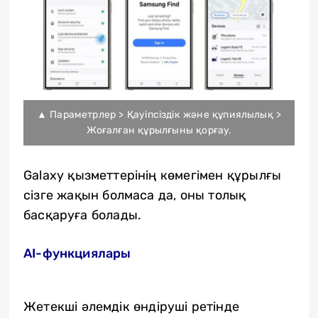
▲ Параметрлер > Қауіпсіздік және құпиялылық >
Жоғалған құрылғыны қорғау.
Galaxy қызметтерінің көмегімен құрылғы
сізге жақын болмаса да, оны толық
басқаруға болады.
AI-функциялары
Жетекші әлемдік өндіруші ретінде