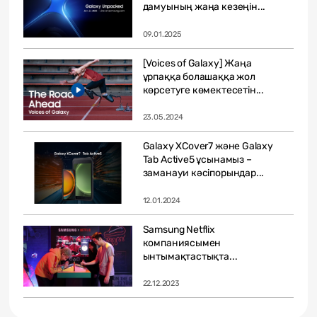
дамуының жаңа кезеңін...
09.01.2025
[Voices of Galaxy] Жаңа
ұрпаққа болашаққа жол
көрсетуге көмектесетін...
23.05.2024
Galaxy XCover7 және Galaxy
Tab Active5 ұсынамыз –
заманауи кәсіпорындар...
12.01.2024
Samsung Netflix
компаниясымен
ынтымақтастықта...
22.12.2023