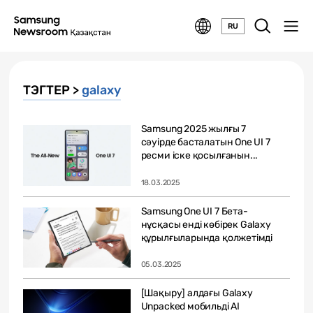
RU
ТЭГТЕР >
galaxy
Samsung 2025 жылғы 7
сәуірде басталатын One UI 7
ресми іске қосылғанын...
18.03.2025
Samsung One UI 7 Бета-
нұсқасы енді көбірек Galaxy
құрылғыларында қолжетімді
05.03.2025
[Шақыру] алдағы Galaxy
Unpacked мобильді AI