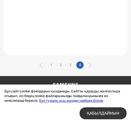
1
2
3
4
Бұл сайт cookie файлдарын қолданады. Сайтты қарауды жалғастыра
Бізге жазыңыз
SAMSUNG.COM
отырып, сіз біздің cookie файларымызды пайдалануымызға өз
Материалдарды пайдалану шарттары
келісіміңізді бересіз.
Бұл туралы осы жерден көбірек біліңіз
Құпиялық және cookie файлдары
ҚАБЫЛДАЙМЫН