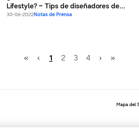
Lifestyle? – Tips de diseñadores de
interiores para un gran hogar
30-06-2022
Notas de Prensa
1
2
3
4
Mapa del S