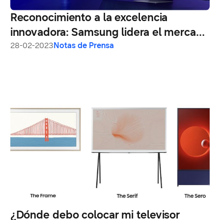
Reconocimiento a la excelencia
innovadora: Samsung lidera el mercado
mundial de televisores durante 17 años
28-02-2023
Notas de Prensa
consecutivos
¿Dónde debo colocar mi televisor