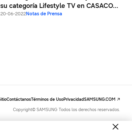
su categoría Lifestyle TV en CASACOR
Perú 2022
20-06-2022
Notas de Prensa
itio
Contáctanos
Términos de Uso
Privacidad
SAMSUNG.COM
Copyright© SAMSUNG Todos los derechos reservados.