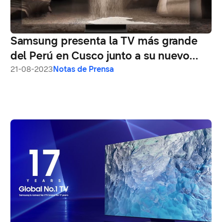
Samsung presenta la TV más grande
del Perú en Cusco junto a su nuevo
lineal de televisores 2023
21-08-2023
Notas de Prensa