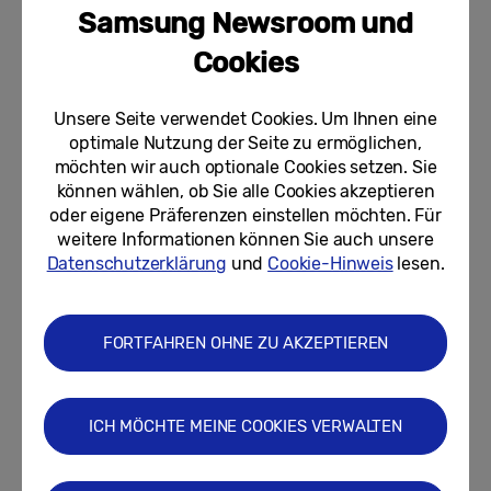
Samsung Newsroom und
Ready, set, game: Samsung bringt
das LAN-Party-Feeling mit der
Cookies
Gaming Night ins Jahr 2026
Unsere Seite verwendet Cookies. Um Ihnen eine
05.08.2026
optimale Nutzung der Seite zu ermöglichen,
möchten wir auch optionale Cookies setzen. Sie
Der Samsung Unterschied: Ein mit
SmartThings vernetztes Zuhause
können wählen, ob Sie alle Cookies akzeptieren
ist einfacher als man denkt
oder eigene Präferenzen einstellen möchten. Für
weitere Informationen können Sie auch unsere
04.08.2026
Datenschutzerklärung
und
Cookie-Hinweis
lesen.
Mehr Spielspaß, mehr Cashback:
Samsung „Gaming Weeks“
belohnen Spielefans mit coolen...
FORTFAHREN OHNE ZU AKZEPTIEREN
03.08.2026
ICH MÖCHTE MEINE COOKIES VERWALTEN
Neueste Beiträge anzeigen