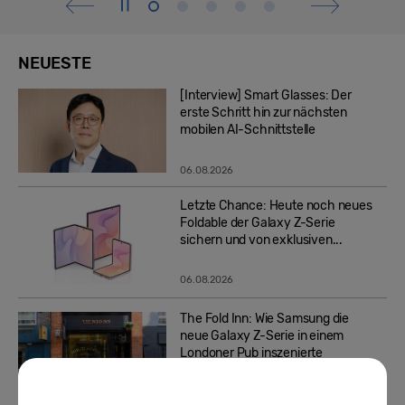
NEUESTE
[Interview] Smart Glasses: Der
erste Schritt hin zur nächsten
mobilen AI-Schnittstelle
06.08.2026
Letzte Chance: Heute noch neues
Foldable der Galaxy Z-Serie
sichern und von exklusiven...
06.08.2026
The Fold Inn: Wie Samsung die
neue Galaxy Z-Serie in einem
Londoner Pub inszenierte
05.08.2026