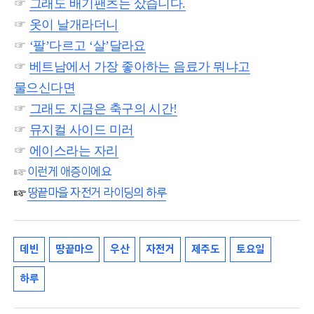
☞
그래도
배기팬츠는 샀습니다.
☞
옷이
날개라더니
☞
‘팔’다르고 ‘살’달라요
☞
베트남에서 가장 좋아하는 음료가 뭐냐고
물으신다면
☞
그래도 지금은 축구의 시간!
☞
뮤지컬 사이드 미러
☞
에이스라는 자리
☞
이런게 애증이에요
☞
땅끝마을 자전거 라이딩의 하루
데빈
땅끝마으
우산
자전거
제주도
토요일
하루