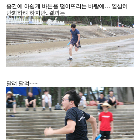
중간에 아쉽게 바톤을 떨어뜨리는 바람에… 열심히
만회하려 하지만..결과는
달려 달려~~~