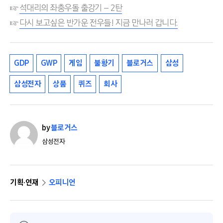
☞
석대리의 좌충우돌 출강기 – 2탄
☞
다시 보고싶은 반가운 전우들! 지금 만나러 갑니다.
GDP
GWP
게임
불황기
블로거스
삼성
삼성전자
상품
퀴즈
회사
by
블로거스
삼성전자
기획·연재
오피니언