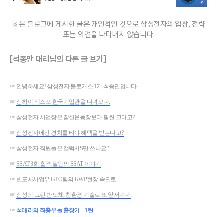
※ 본 블로그에 게시한 글은 개인적인 것으로 삼성전자의 입장, 전략
또는 의견을 나타내지 않습니다.
[석종만 대리님의 다른 글 보기]
☞
안녕하세요! 삼성전자 블로거스 1기 석종만입니다.
☞
상하이 엑스포 한국기업관을 다녀오다.
☞
삼성전자 사업장은 잠실운동장보다 훨씬 크다고?
☞
삼성전자에선 경차를 타야 혜택을 받는다고?
☞
삼성전자 직원들은 갤럭시S만 쓰나요?
☞
SSAT 3회 합격 달인의 SSAT 이야기
☞
반도체사업부 GPO팀의 GWP현장 속으로…
☞
삼성의 그린 반도체, 친환경 기술로 또 앞서가다.
☞
석대리의 좌충우돌 출장기 – 1탄