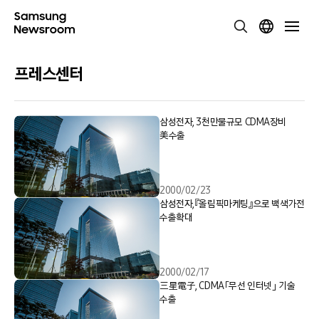
프레스센터
삼성전자, 3천만불규모 CDMA장비
美수출
2000/02/23
삼성전자,『올림픽마케팅』으로 백색가전
수출확대
2000/02/17
三星電子, CDMA「무선 인터넷」 기술
수출