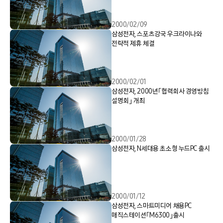
2000/02/09
삼성전자, 스포츠강국 우크라이나와
전략적 제휴 체결
2000/02/01
삼성전자, 2000년「협력회사 경영방침
설명회」 개최
2000/01/28
삼성전자, N세대용 초소형 누드PC 출시
2000/01/12
삼성전자, 스마트미디어 채용PC
매직스테이션「M6300」출시