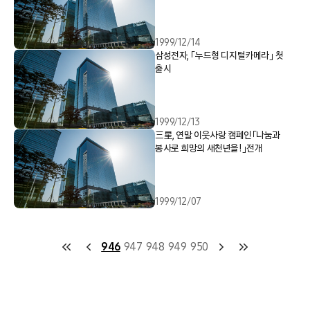
1999/12/14
삼성전자, 「누드형 디지털카메라」 첫
출시
1999/12/13
三星, 연말 이웃사랑 캠페인「나눔과
봉사로 희망의 새천년을!」전개
1999/12/07
946
947
948
949
950