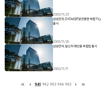
2000/11/23
삼성전자, DVD내장『완전평면 복합TV』
출시
2000/11/20
삼성전자, 발신자 확인용 복합칩 출시
2000/11/11
941
942
943
944
945