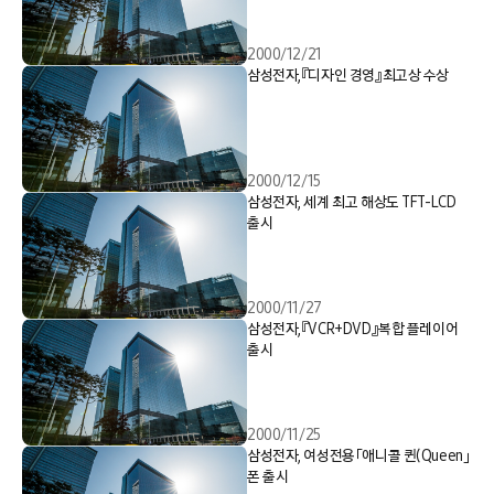
2000/12/21
삼성전자,『디자인 경영』최고상 수상
2000/12/15
삼성전자, 세계 최고 해상도 TFT-LCD
출시
2000/11/27
삼성전자,『VCR+DVD』복합 플레이어
출시
2000/11/25
삼성전자, 여성전용「애니콜 퀸(Queen」
폰 출시