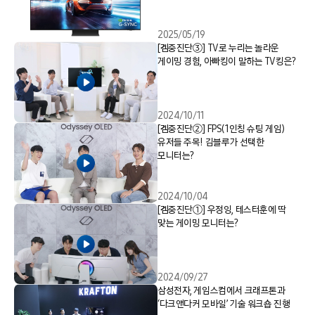
2025/05/19
[겜중진단③] TV로 누리는 놀라운
게이밍 경험, 아빠킹이 말하는 TV킹은?
2024/10/11
[겜중진단②] FPS(1인칭 슈팅 게임)
유저들 주목! 김블루가 선택한
모니터는?
2024/10/04
[겜중진단①] 우정잉, 테스터훈에 딱
맞는 게이밍 모니터는?
2024/09/27
삼성전자, 게임스컴에서 크래프톤과
‘다크앤다커 모바일’ 기술 워크숍 진행