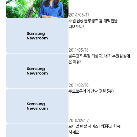
2014/06/17
수원 삼성 블루윙즈 홈 개막전을
다녀오다!
2011/03/16
블루윙즈 주장 최성국, ‘내가 수원삼성에
온 이유?’
2011/02/10
투모로우와의 만남 (9월 3주)
2010/09/17
모바일 렌탈 서비스! YEPP과 함께
하세요