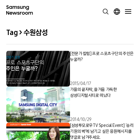
Tag > 수원삼성
[전문가 칼럼] 프로 스포츠구단의 주인은
누굴까?
2015/04/17
가을의 끝자락, 즐거움 가득한
삼성디지털시티로 떠났다
2014/10/29
[삼성투모로우TV Special Event] ‘승리
기원의 벽’에 남기고 싶은 응원메시지를
댓글로 남겨주세요.