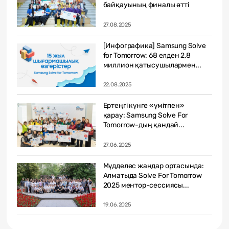
байқауының финалы өтті
27.08.2025
[Инфографика] Samsung Solve
for Tomorrow: 68 елден 2,8
миллион қатысушылармен...
22.08.2025
Ертеңгі күнге «үмітпен»
қарау: Samsung Solve For
Tomorrow-дың қандай...
27.06.2025
Мүдделес жандар ортасында:
Алматыда Solve For Tomorrow
2025 ментор-сессиясы...
19.06.2025