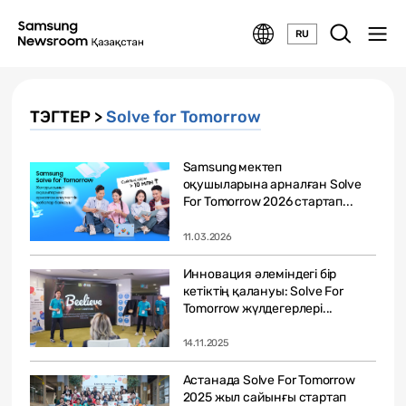
RU
ТЭГТЕР >
Solve for Tomorrow
Samsung мектеп
оқушыларына арналған Solve
For Tomorrow 2026 стартап...
11.03.2026
Инновация әлеміндегі бір
кетіктің қалануы: Solve For
Tomorrow жүлдегерлері...
14.11.2025
Астанада Solve For Tomorrow
2025 жыл сайынғы стартап