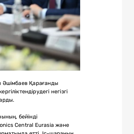
Әшімбаев Қарағанды ​​
гіліктендірудегі негізгі
барды.
ының, бейінді
nics Central Eurasia және
форматында өтті. Іс-шараның