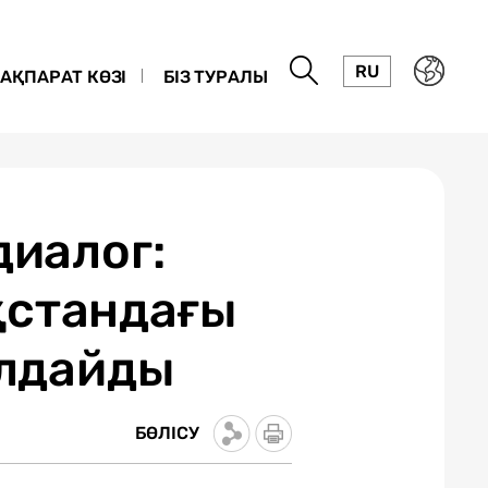
RU
АҚПАРАТ КӨЗІ
БІЗ ТУРАЛЫ
диалог:
қстандағы
олдайды
БӨЛІСУ