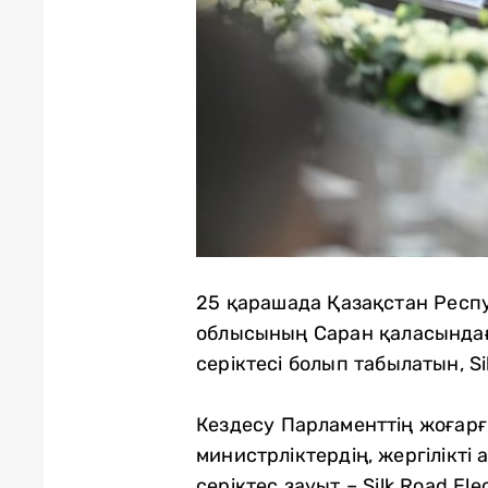
25 қарашада Қазақстан Респу
облысының Саран қаласындағы
серіктесі болып табылатын, S
Кездесу Парламенттің жоғарғ
министрліктердің, жергілікті
серіктес зауыт – Silk Road E