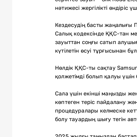
нәтижесі жергілікті өндіріс 
Кездесудің басты жаңалығы П
Салық кодексінде ҚҚС-тан мер
зауыттан соңғы сатып алушығ
күтілетін өсуі тұрғысынан б
Нөлдік ҚҚС-ты сақтау Samsun
қолжетімді болып қалуы үшін 
Сала үшін екінші маңызды ж
көптеген теріс пайдалану жә
процедуралары келмеске кетті
болу тауардың шығу тегін ав
2025 жылғы тамыздан бастап 