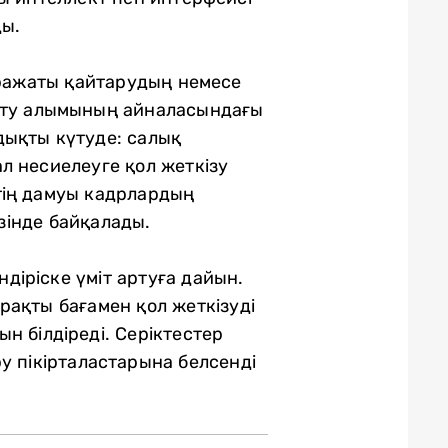
ды.
аражаты қайтарудың немесе
рату алымының айналасындағы
дықты күтуде: салық
л несиелеуге қол жеткізу
тің дамуы кадрлардың
езінде байқалады.
ндіріске үміт артуға дайын.
рақты бағамен қол жеткізуді
н білдіреді. Серіктестер
у пікірталастарына белсенді