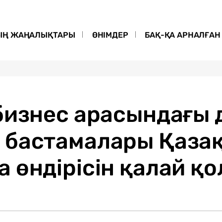
ЫҢ ЖАҢАЛЫҚТАРЫ
ӨНІМДЕР
БАҚ-ҚА АРНАЛҒАН 
бизнес арасындағы 
 бастамалары Қаза
 өндірісін қалай қ