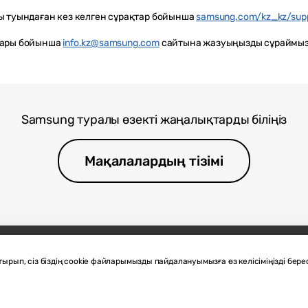
ы туындаған кез келген сұрақтар бойынша
samsung.com/kz_kz/sup
тары бойынша
info.kz@samsung.com
сайтына жазуыңызды сұраймыз
Samsung туралы өзекті жаңалықтарды біліңіз
Мақалалардың тізімі
рып, сіз біздің cookie файларымызды пайдалануымызға өз келісіміңізді берес
G.COM
ары