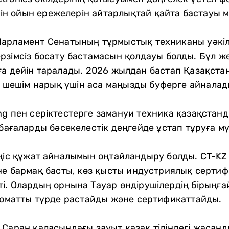
үшін ойын ережелерін айтарлықтай қайта бастауы 
арламент Сенатының тұрмыстық техниканы уәкіле
зімсіз босату бастамасын қолдауы болды. Бұл жең
а дейін таралады. 2026 жылдан бастап Қазақста
ұл шешім нарық үшін аса маңызды буферге айналад
g пен серіктестерге замануи техника қазақстан
бағаларды бәсекелестік деңгейде ұстап тұруға мү
еңіс құжат айналымын оңтайландыру болды. CT-K
не бармақ басты, көз қысты индустриялық серти
. Олардың орнына Тауар өндірушілердің бірыңғай т
томатты түрде растайды және сертификаттайды.
Саран қаласындағы зауыт қазақ тіліндегі жасанд