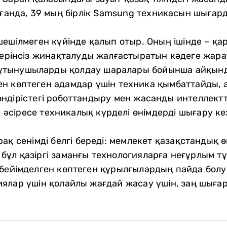
лғанда, 39 мың бірлік Samsung техникасын шығар
шешілмеген күйінде қалып отыр. Оның ішінде – қ
ктерінсіз жинақталуды жалғастыратын кәдеге жа
а тұтынушыларды қолдау шаралары бойынша айқын
н көптеген адамдар үшін техника қымбаттайды, а
ндірістегі роботтандыру мен жасанды интеллект
ұл әсіресе техникалық күрделі өнімдерді шығару к
ақ сенімді белгі береді: мемлекет қазақстандық ө
ұл қазіргі заманғы технологияларға неғұрлым тұ
бейімделген көптеген құрылғылардың пайда болуы
ялар үшін қолайлы жағдай жасау үшін, заң шығар