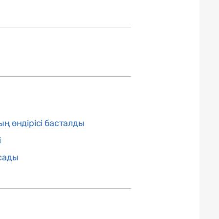
 өндірісі басталды
і
осады