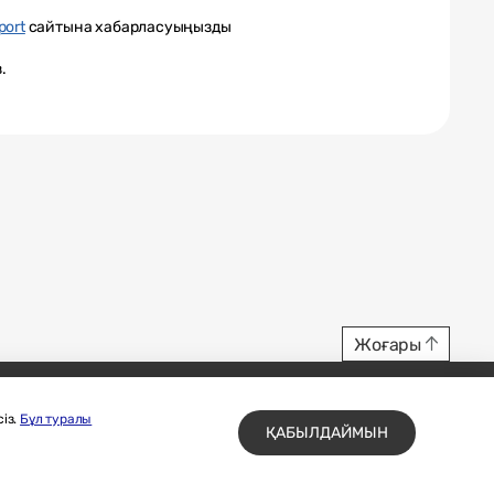
port
сайтына хабарласуыңызды
.
Жоғары
із.
Бұл туралы
ҚАБЫЛДАЙМЫН