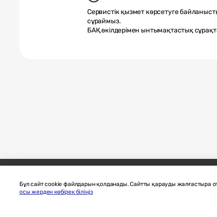
Сервистік қызмет көрсетуге байланыст
сұраймыз.
БАҚ өкілдерімен ынтымақтастық сұрақ
Бұл сайт cookie файлдарын қолданады. Сайтты қарауды жалғастыра оты
Сайттың картасы
Бізге жазыңыз
SAMSUN
осы жерден көбірек біліңіз
Материалдарды пайдалану шарттары
Құпиялық және cookie файлд
Copyright© 2010-2026 SAMSUNG Барлық құқықтар қорғалған.