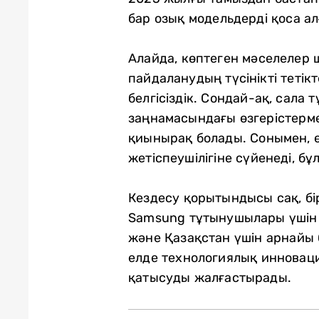
бар озық модельдерді қоса а
Алайда, көптеген мәселелер 
пайдаланудың түсінікті теті
белгісіздік. Сондай-ақ, сал
заңнамасындағы өзгерістерме
қиынырақ болады. Сонымен, ө
жетіспеушілігіне сүйенеді, б
Кездесу қорытындысы сақ, бір
Samsung тұтынушылары үшін б
және Қазақстан үшін арнайы 
елде технологиялық инноваци
қатысуды жалғастырады.