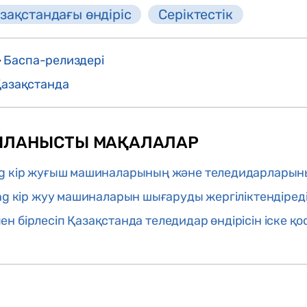
зақстандағы өндіріс
Серіктестік
>
Баспа-релиздері
Қазақстанда
ЙЛАНЫСТЫ МАҚАЛАЛАР
 кір жуғыш машиналарының және теледидарларының
g кір жуу машиналарын шығаруды жергіліктендіред
пен бірлесіп Қазақстанда теледидар өндірісін іске қ