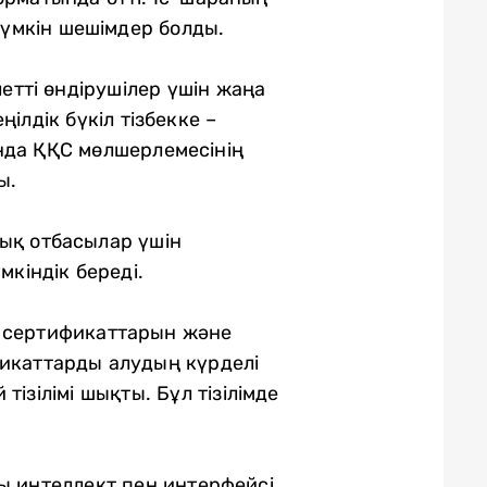
мүмкін шешімдер болды.
тті өндірушілер үшін жаңа
ілдік бүкіл тізбекке –
нда ҚҚС мөлшерлемесінің
ы.
дық отбасылар үшін
мкіндік береді.
Z сертификаттарын және
фикаттарды алудың күрделі
ізілімі шықты. Бұл тізілімде
ы интеллект пен интерфейсі