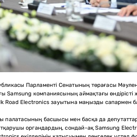
бликасы Парламенті Сенатының төрағасы Мәулен 
 Samsung компаниясының аймақтағы өндірісті жер
ilk Road Electronics зауытына маңызды сапармен 
ы палатасының басшысы мен басқа да депутаттар
 атқарушы органдардың, сондай-ақ Samsung Electro
lectronics өкілдерінің қатысуымен дөңгелек үстел 