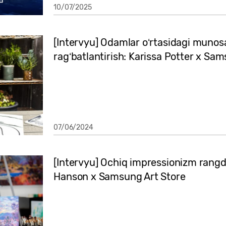
10/07/2025
[Intervyu] Odamlar oʻrtasidagi munosa
ragʻbatlantirish: Karissa Potter x Sa
07/06/2024
[Intervyu] Ochiq impressionizm rangd
Hanson x Samsung Art Store