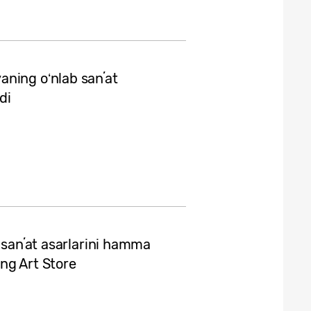
ning oʻnlab sanʼat
di
y sanʼat asarlarini hamma
ng Art Store