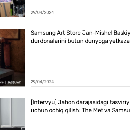
29/04/2024
Samsung Art Store Jan-Mishel Baskiya
durdonalarini butun dunyoga yetkaza
29/04/2024
[Intervyu] Jahon darajasidagi tasviri
uchun ochiq qilish: The Met va Samsu