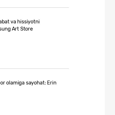
bat va hissiyotni
msung Art Store
or olamiga sayohat: Erin