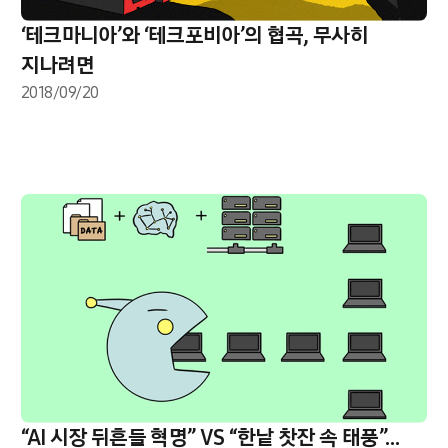
‘테크마니아’와 ‘테크포비아’의 협곡, 무사히
지나려면
2018/09/20
“AI 시장 뒤흔들 혁명” VS “한낱 찻잔 속 태풍”…