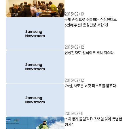
2013/02/19
눈빛 손짓으로 소통하는 삼성썬더스
6번째 주전! 응원단장 서한국!
2013/02/12
삼성전자도 ’일석이조’ 에너지스타!
2013/02/12
26살, 새로운 버킷 리스트를 꿈꾸다
2013/02/11
소치 동계 올림픽 D-365일 맞이 특별한
행사?