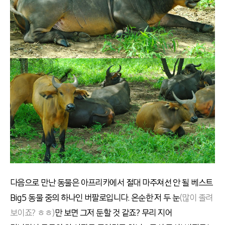
다음으로 만난 동물은 아프리카에서 절대 마주쳐선 안 될 베스트
Big5 동물 중의 하나인 버팔로입니다. 온순한 저 두 눈
(많이 졸려
보이죠? ㅎㅎ)
만
보면 그저 둔할 것 같죠? 무리 지어