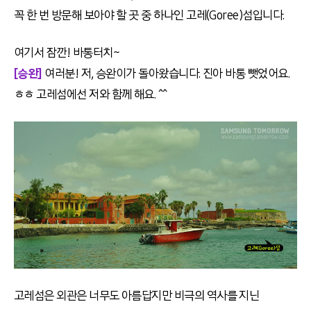
꼭 한 번 방문해 보아야 할 곳 중 하나인 고레(Goree)섬입니다.
여기서 잠깐! 바통터치~
[승완]
여러분! 저, 승완이가 돌아왔습니다. 진아 바통 뺏었어요.
ㅎㅎ 고레섬에선 저와 함께 해요. ^^
고레섬은 외관은 너무도 아름답지만 비극의 역사를 지닌