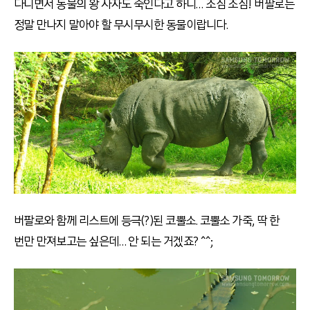
다니면서 동물의 왕 사자도 죽인다고 하니… 조심 조심! 버팔로는
정말 만나지 말아야 할 무시무시한 동물이랍니다.
버팔로와 함께 리스트에 등극(?)된 코뿔소. 코뿔소 가죽, 딱 한
번만 만져보고는 싶은데… 안 되는 거겠죠? ^^;