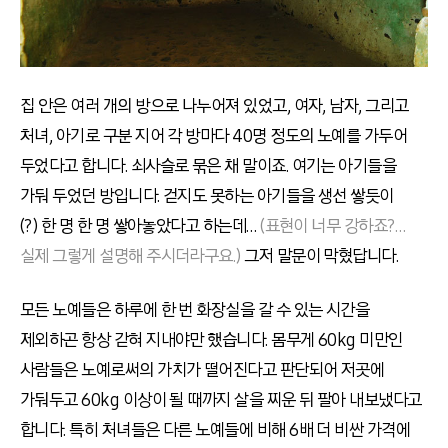
집 안은 여러 개의 방으로 나누어져 있었고, 여자, 남자, 그리고
처녀, 아기로 구분 지어 각 방마다 40명 정도의 노예를 가두어
두었다고 합니다. 쇠사슬로 묶은 채 말이죠. 여기는 아기들을
가둬 두었던 방입니다. 걷지도 못하는 아기들을 생선 쌓듯이
(?) 한 명 한 명 쌓아놓았다고 하는데…
(표현이 너무 강하죠?…
실제 그렇게 설명해 주시더라구요.)
그저 말문이 막혔답니다.
모든 노예들은 하루에 한 번 화장실을 갈 수 있는 시간을
제외하곤 항상 갇혀 지내야만 했습니다. 몸무게 60kg 미만인
사람들은 노예로써의 가치가 떨어진다고 판단되어 저곳에
가둬두고 60kg 이상이 될 때까지 살을 찌운 뒤 팔아 내보냈다고
합니다. 특히 처녀들은 다른 노예들에 비해 6배 더 비싼 가격에