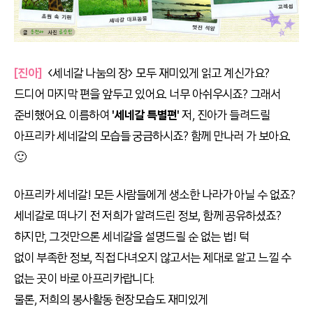
[진아]
<세네갈 나눔의 장> 모두 재미있게 읽고 계신가요?
드디어 마지막 편을 앞두고 있어요. 너무 아쉬우시죠? 그래서
준비했어요. 이름하여
'세네갈 특별편'
저, 진아가 들려드릴
아프리카 세네갈의 모습들 궁금하시죠? 함께 만나러 가 보아요.
🙂
아프리카 세네갈! 모든 사람들에게 생소한 나라가 아닐 수 없죠?
세네갈로 떠나기 전 저희가 알려드린 정보, 함께 공유하셨죠?
하지만, 그것만으론 세네갈을 설명드릴 순 없는 법! 턱
없이 부족한 정보, 직접 다녀오지 않고서는 제대로 알고 느낄 수
없는 곳이 바로 아프리카랍니다.
물론, 저희의 봉사활동 현장모습도 재미있게