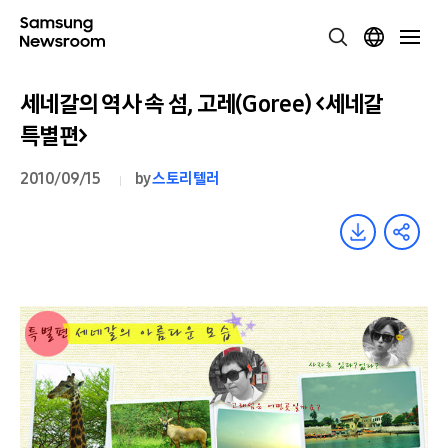
세네갈의 역사 속 섬, 고레(Goree) <세네갈
특별편>
2010/09/15
by
스토리텔러