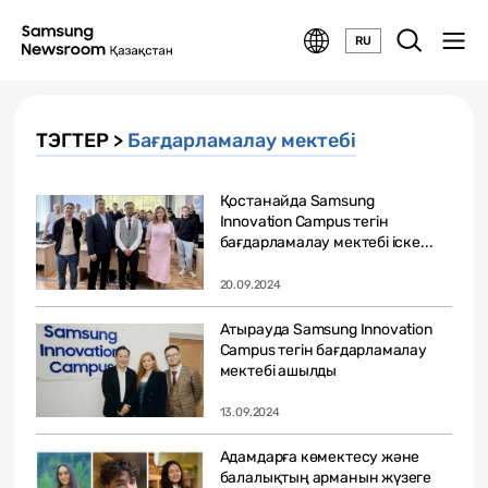
RU
ТЭГТЕР >
Бағдарламалау мектебі
Қостанайда Samsung
Innovation Campus тегін
бағдарламалау мектебі іске...
20.09.2024
Атырауда Samsung Innovation
Campus тегін бағдарламалау
мектебі ашылды
13.09.2024
Адамдарға көмектесу және
балалықтың арманын жүзеге