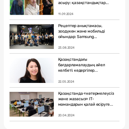
асыру: қазақстандықтар...
11.09.2024
Рецептер анықтамасы,
зоодүкен және мобильді
ойындар: Samsung...
23.08.2024
Қазақстандағы
бағдарламалаудың әйел
келбеті: кедергілер...
22.05.2024
Қазақстанда «көтермелеусіз
және жазасыз» IT-
мамандарын қалай өсіруге...
20.04.2024