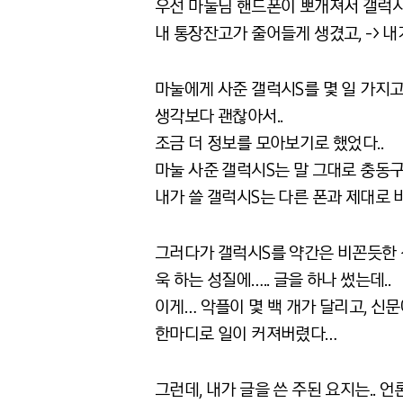
우선 마눌님 핸드폰이 뽀개져서 갤럭
내 통장잔고가 줄어들게 생겼고, -> 내가
마눌에게 사준 갤럭시S를 몇 일 가지고
생각보다 괜찮아서..
조금 더 정보를 모아보기로 했었다..
마눌 사준 갤럭시S는 말 그대로 충동
내가 쓸 갤럭시S는 다른 폰과 제대로 
그러다가 갤럭시S를 약간은 비꼰듯한 
욱 하는 성질에….. 글을 하나 썼는데..
이게… 악플이 몇 백 개가 달리고, 신문
한마디로 일이 커져버렸다…
그런데, 내가 글을 쓴 주된 요지는.. 언