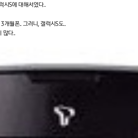
럭시S에 대해서였다..
개월폰.. 그러니, 갤럭시S도..
많다..